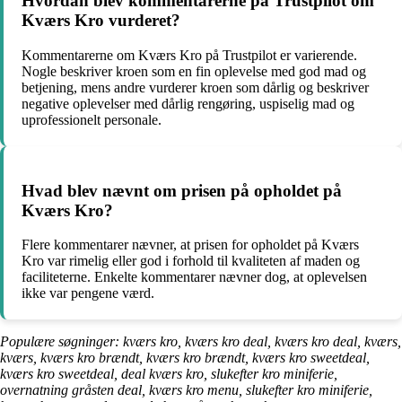
Hvordan blev kommentarerne på Trustpilot om
Kværs Kro vurderet?
Kommentarerne om Kværs Kro på Trustpilot er varierende.
Nogle beskriver kroen som en fin oplevelse med god mad og
betjening, mens andre vurderer kroen som dårlig og beskriver
negative oplevelser med dårlig rengøring, uspiselig mad og
uprofessionelt personale.
Hvad blev nævnt om prisen på opholdet på
Kværs Kro?
Flere kommentarer nævner, at prisen for opholdet på Kværs
Kro var rimelig eller god i forhold til kvaliteten af maden og
faciliteterne. Enkelte kommentarer nævner dog, at oplevelsen
ikke var pengene værd.
Populære søgninger: kværs kro, kværs kro deal, kværs kro deal, kværs,
kværs, kværs kro brændt, kværs kro brændt, kværs kro sweetdeal,
kværs kro sweetdeal, deal kværs kro, slukefter kro miniferie,
overnatning gråsten deal, kværs kro menu, slukefter kro miniferie,