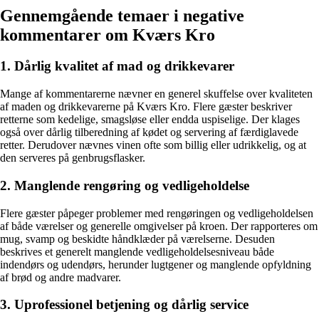
Gennemgående temaer i negative
kommentarer om Kværs Kro
1. Dårlig kvalitet af mad og drikkevarer
Mange af kommentarerne nævner en generel skuffelse over kvaliteten
af maden og drikkevarerne på Kværs Kro. Flere gæster beskriver
retterne som kedelige, smagsløse eller endda uspiselige. Der klages
også over dårlig tilberedning af kødet og servering af færdiglavede
retter. Derudover nævnes vinen ofte som billig eller udrikkelig, og at
den serveres på genbrugsflasker.
2. Manglende rengøring og vedligeholdelse
Flere gæster påpeger problemer med rengøringen og vedligeholdelsen
af både værelser og generelle omgivelser på kroen. Der rapporteres om
mug, svamp og beskidte håndklæder på værelserne. Desuden
beskrives et generelt manglende vedligeholdelsesniveau både
indendørs og udendørs, herunder lugtgener og manglende opfyldning
af brød og andre madvarer.
3. Uprofessionel betjening og dårlig service