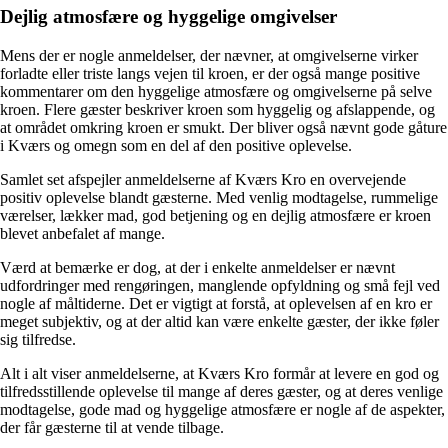
Dejlig atmosfære og hyggelige omgivelser
Mens der er nogle anmeldelser, der nævner, at omgivelserne virker
forladte eller triste langs vejen til kroen, er der også mange positive
kommentarer om den hyggelige atmosfære og omgivelserne på selve
kroen. Flere gæster beskriver kroen som hyggelig og afslappende, og
at området omkring kroen er smukt. Der bliver også nævnt gode gåture
i Kværs og omegn som en del af den positive oplevelse.
Samlet set afspejler anmeldelserne af Kværs Kro en overvejende
positiv oplevelse blandt gæsterne. Med venlig modtagelse, rummelige
værelser, lækker mad, god betjening og en dejlig atmosfære er kroen
blevet anbefalet af mange.
Værd at bemærke er dog, at der i enkelte anmeldelser er nævnt
udfordringer med rengøringen, manglende opfyldning og små fejl ved
nogle af måltiderne. Det er vigtigt at forstå, at oplevelsen af en kro er
meget subjektiv, og at der altid kan være enkelte gæster, der ikke føler
sig tilfredse.
Alt i alt viser anmeldelserne, at Kværs Kro formår at levere en god og
tilfredsstillende oplevelse til mange af deres gæster, og at deres venlige
modtagelse, gode mad og hyggelige atmosfære er nogle af de aspekter,
der får gæsterne til at vende tilbage.