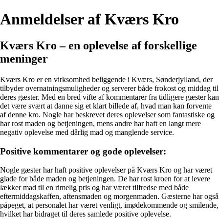
Anmeldelser af Kværs Kro
Kværs Kro – en oplevelse af forskellige
meninger
Kværs Kro er en virksomhed beliggende i Kværs, Sønderjylland, der
tilbyder overnatningsmuligheder og serverer både frokost og middag til
deres gæster. Med en bred vifte af kommentarer fra tidligere gæster kan
det være svært at danne sig et klart billede af, hvad man kan forvente
af denne kro. Nogle har beskrevet deres oplevelser som fantastiske og
har rost maden og betjeningen, mens andre har haft en langt mere
negativ oplevelse med dårlig mad og manglende service.
Positive kommentarer og gode oplevelser:
Nogle gæster har haft positive oplevelser på Kværs Kro og har været
glade for både maden og betjeningen. De har rost kroen for at levere
lækker mad til en rimelig pris og har været tilfredse med både
eftermiddagskaffen, aftensmaden og morgenmaden. Gæsterne har også
påpeget, at personalet har været venligt, imødekommende og smilende,
hvilket har bidraget til deres samlede positive oplevelse.