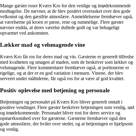
Mange gæster roser Kværs Kro for den venlige og imødekommende
modtagelse. De nævner, at de blev positivt overrasket over den gode
velkomst og den gæstfrie atmosfære. Anmeldelserne fremhæver også,
at værelserne på kroen er pæne, rene og rummelige. Flere gæster
nævner endda, at deres værelse duftede godt og var behageligt
opvarmet ved ankomsten.
Lækker mad og velsmagende vine
Kværs Kro får ros for deres mad og vin. Gæsterne er generelt tilfredse
med kvaliteten og smagen af maden, som de beskriver som lækker og
velsmagende. Flere kommentarer fremhæver også, at portionerne er
rigelige, og at der er en god variation i menuen. Vinene, der blev
serveret under måltiderne, får også ros for at være af god kvalitet.
Positiv oplevelse med betjening og personale
Betjeningen og personalet på Kværs Kro bliver generelt omtalt i
positive vendinger. Flere gæster beskriver betjeningen som venlig, sød
og imødekommende. Personalet bliver rost for deres service og
opmærksomhed over for gæsterne. Gæsterne fremhæver også den
gode atmosfære, der hviler over stedet, og at betjeningen er hjælpsom
og venlig.