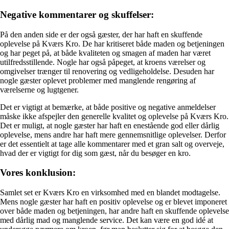
Negative kommentarer og skuffelser:
På den anden side er der også gæster, der har haft en skuffende
oplevelse på Kværs Kro. De har kritiseret både maden og betjeningen
og har peget på, at både kvaliteten og smagen af maden har været
utilfredsstillende. Nogle har også påpeget, at kroens værelser og
omgivelser trænger til renovering og vedligeholdelse. Desuden har
nogle gæster oplevet problemer med manglende rengøring af
værelserne og lugtgener.
Det er vigtigt at bemærke, at både positive og negative anmeldelser
måske ikke afspejler den generelle kvalitet og oplevelse på Kværs Kro.
Det er muligt, at nogle gæster har haft en enestående god eller dårlig
oplevelse, mens andre har haft mere gennemsnitlige oplevelser. Derfor
er det essentielt at tage alle kommentarer med et gran salt og overveje,
hvad der er vigtigt for dig som gæst, når du besøger en kro.
Vores konklusion:
Samlet set er Kværs Kro en virksomhed med en blandet modtagelse.
Mens nogle gæster har haft en positiv oplevelse og er blevet imponeret
over både maden og betjeningen, har andre haft en skuffende oplevelse
med dårlig mad og manglende service. Det kan være en god idé at