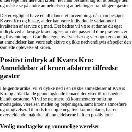
undersøge nærmere om kroen, før man beslutter sig for at besøge den,
og måske se på andre anmeldelser og anbefalinger fra tidligere gæster.
Det er vigtigt at have en afbalanceret forventning, når man besøger
Kværs Kro og huske, at der kan være individuelle variationer i
kvaliteten af service og mad. Det bedste vil være at danne dit eget
indtryk ved at besøge kroen og se, om det passer til dine præferencer
og forventninger. Gør dine egne overvejelser og vær opmærksom på,
at anmeldelser kan være subjektive og ikke nødvendigvis afspejler den
samlede oplevelse af kroen.
Positivt indtryk af Kværs Kro:
Anmeldelser af kroen afslører tilfredse
gæster
I følgende artikel vil vi dykke ned i en række anmeldelser af Kværs
Kro og afdække de gennemgående temaer, der viser tilfredsheden
blandt gæsterne. Vi vil se nærmere på kommentarer omkring
modtagelse, værelser, maden og betjeningen, samt kroens atmosfære
og omgivelser. Til trods for nogle negative kommentarer, har en
overvældende majoritet af anmeldelserne haft en positiv tone.
Venlig modtagelse og rummelige værelser