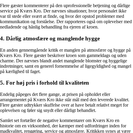
Flere gæster kommenterer på den uprofessionelle betjening og dårlige
service på Kværs Kro. Der nævnes situationer, hvor personalet ikke
var til stede eller svært at finde, og hvor der opstod problemer med
kommunikation og forståelse. Der rapporteres også om oplevelser med
nedladende og hånlig behandling fra ejeren af kroen.
4. Dårlig atmosfære og manglende hygge
En anden gennemgående kritik er manglen på atmosfære og hygge på
Kværs Kro. Flere gæster beskriver kroen som gammeldags og uden
charme. Der nævnes blandt andet manglende blomster og hyggelige
indretninger, samt en generel fornemmelse af ligegyldighed og mangel
på kærlighed til faget.
5. For høj pris i forhold til kvaliteten
Endelig påpeges det flere gange, at prisen på opholdet eller
arrangementet på Kværs Kro ikke står mål med den leverede kvalitet.
Flere gæster udtrykker skuffelse over at have betalt relativt meget for
oplevelsen og føler sig snydt eller dårligt behandlet.
Samlet set fortæller de negative kommentarer om Kværs Kro en
historie om en virksomhed, der kæmper med udfordringer inden for
madkvalitet, rengøring, service og atmosfære. Kritikken synes at være