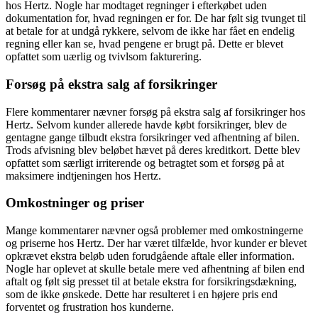
hos Hertz. Nogle har modtaget regninger i efterkøbet uden
dokumentation for, hvad regningen er for. De har følt sig tvunget til
at betale for at undgå rykkere, selvom de ikke har fået en endelig
regning eller kan se, hvad pengene er brugt på. Dette er blevet
opfattet som uærlig og tvivlsom fakturering.
Forsøg på ekstra salg af forsikringer
Flere kommentarer nævner forsøg på ekstra salg af forsikringer hos
Hertz. Selvom kunder allerede havde købt forsikringer, blev de
gentagne gange tilbudt ekstra forsikringer ved afhentning af bilen.
Trods afvisning blev beløbet hævet på deres kreditkort. Dette blev
opfattet som særligt irriterende og betragtet som et forsøg på at
maksimere indtjeningen hos Hertz.
Omkostninger og priser
Mange kommentarer nævner også problemer med omkostningerne
og priserne hos Hertz. Der har været tilfælde, hvor kunder er blevet
opkrævet ekstra beløb uden forudgående aftale eller information.
Nogle har oplevet at skulle betale mere ved afhentning af bilen end
aftalt og følt sig presset til at betale ekstra for forsikringsdækning,
som de ikke ønskede. Dette har resulteret i en højere pris end
forventet og frustration hos kunderne.