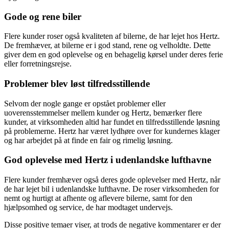
Gode og rene biler
Flere kunder roser også kvaliteten af bilerne, de har lejet hos Hertz.
De fremhæver, at bilerne er i god stand, rene og velholdte. Dette
giver dem en god oplevelse og en behagelig kørsel under deres ferie
eller forretningsrejse.
Problemer blev løst tilfredsstillende
Selvom der nogle gange er opstået problemer eller
uoverensstemmelser mellem kunder og Hertz, bemærker flere
kunder, at virksomheden altid har fundet en tilfredsstillende løsning
på problemerne. Hertz har været lydhøre over for kundernes klager
og har arbejdet på at finde en fair og rimelig løsning.
God oplevelse med Hertz i udenlandske lufthavne
Flere kunder fremhæver også deres gode oplevelser med Hertz, når
de har lejet bil i udenlandske lufthavne. De roser virksomheden for
nemt og hurtigt at afhente og aflevere bilerne, samt for den
hjælpsomhed og service, de har modtaget undervejs.
Disse positive temaer viser, at trods de negative kommentarer er der