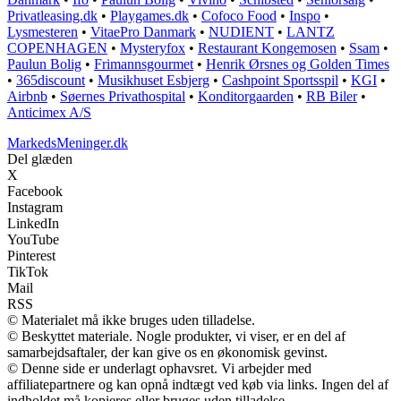
Privatleasing.dk
•
Playgames.dk
•
Cofoco Food
•
Inspo
•
Lysmesteren
•
VitaePro Danmark
•
NUDIENT
•
LANTZ
COPENHAGEN
•
Mysteryfox
•
Restaurant Kongemosen
•
Ssam
•
Paulun Bolig
•
Frimannsgourmet
•
Henrik Ørsnes og Golden Times
•
365discount
•
Musikhuset Esbjerg
•
Cashpoint Sportsspil
•
KGI
•
Airbnb
•
Søernes Privathospital
•
Konditorgaarden
•
RB Biler
•
Anticimex A/S
MarkedsMeninger.dk
Del glæden
X
Facebook
Instagram
LinkedIn
YouTube
Pinterest
TikTok
Mail
RSS
© Materialet må ikke bruges uden tilladelse.
© Beskyttet materiale. Nogle produkter, vi viser, er en del af
samarbejdsaftaler, der kan give os en økonomisk gevinst.
© Denne side er underlagt ophavsret. Vi arbejder med
affiliatepartnere og kan opnå indtægt ved køb via links. Ingen del af
indholdet må kopieres eller bruges uden tilladelse.