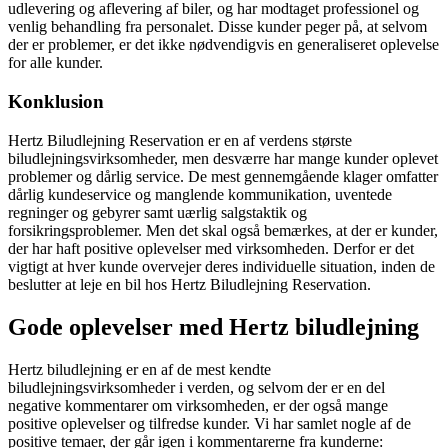
udlevering og aflevering af biler, og har modtaget professionel og
venlig behandling fra personalet. Disse kunder peger på, at selvom
der er problemer, er det ikke nødvendigvis en generaliseret oplevelse
for alle kunder.
Konklusion
Hertz Biludlejning Reservation er en af verdens største
biludlejningsvirksomheder, men desværre har mange kunder oplevet
problemer og dårlig service. De mest gennemgående klager omfatter
dårlig kundeservice og manglende kommunikation, uventede
regninger og gebyrer samt uærlig salgstaktik og
forsikringsproblemer. Men det skal også bemærkes, at der er kunder,
der har haft positive oplevelser med virksomheden. Derfor er det
vigtigt at hver kunde overvejer deres individuelle situation, inden de
beslutter at leje en bil hos Hertz Biludlejning Reservation.
Gode oplevelser med Hertz biludlejning
Hertz biludlejning er en af de mest kendte
biludlejningsvirksomheder i verden, og selvom der er en del
negative kommentarer om virksomheden, er der også mange
positive oplevelser og tilfredse kunder. Vi har samlet nogle af de
positive temaer, der går igen i kommentarerne fra kunderne: