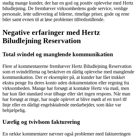
stadig mange kunder, der har en god og positiv oplevelse med Hertz
biludlejning. De fremhæver virksomhedens gode service, venlige
personale, lette udlevering af bilerne, rimelige priser, gode og rene
biler samt evnen til at løse problemer tilfredsstillende.
Negative erfaringer med Hertz
Biludlejning Reservation
Total svindel og manglende kommunikation
Flere af kommentarerne fremhæver Hertz Biludlejning Reservation
som et svindelfirma og beskriver en dårlig oplevelse med manglende
kommunikation. Der er eksempler på, at kunder har fået trukket
ekstra penge fra deres konto uden dokumentation eller regning fra
virksomheden. Mange har forsøgt at kontakte Hertz via mail, men
har kun fået standard svar tilbage eller slet ingen respons. Når man
har forsøgt at ringe, har nogle oplevet at blive mødt af en travl tlf
linje eller en dårligt engelsktalende medarbejder, som ikke var
behjælpelig.
Uærlig og tvivlsom fakturering
En række kommentarer nævner også problemer med faktureringen