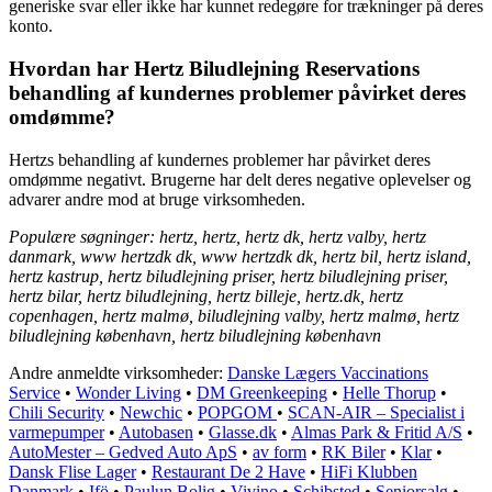
generiske svar eller ikke har kunnet redegøre for trækninger på deres
konto.
Hvordan har Hertz Biludlejning Reservations
behandling af kundernes problemer påvirket deres
omdømme?
Hertzs behandling af kundernes problemer har påvirket deres
omdømme negativt. Brugerne har delt deres negative oplevelser og
advarer andre mod at bruge virksomheden.
Populære søgninger: hertz, hertz, hertz dk, hertz valby, hertz
danmark, www hertzdk dk, www hertzdk dk, hertz bil, hertz island,
hertz kastrup, hertz biludlejning priser, hertz biludlejning priser,
hertz bilar, hertz biludlejning, hertz billeje, hertz.dk, hertz
copenhagen, hertz malmø, biludlejning valby, hertz malmø, hertz
biludlejning københavn, hertz biludlejning københavn
Andre anmeldte virksomheder:
Danske Lægers Vaccinations
Service
•
Wonder Living
•
DM Greenkeeping
•
Helle Thorup
•
Chili Security
•
Newchic
•
POPGOM
•
SCAN-AIR – Specialist i
varmepumper
•
Autobasen
•
Glasse.dk
•
Almas Park & Fritid A/S
•
AutoMester – Gedved Auto ApS
•
av form
•
RK Biler
•
Klar
•
Dansk Flise Lager
•
Restaurant De 2 Have
•
HiFi Klubben
Danmark
•
Ifö
•
Paulun Bolig
•
Vivino
•
Schibsted
•
Seniorsalg
•