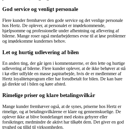
God service og venligt personale
Flere kunder fremhæver den gode service og det venlige personale
hos Hertz. De oplever, at personalet er imødekommende,
hjælpsomme og professionelle under afhentning og aflevering af
bilerne. Mange roser også medarbejdernes evne til at løse problemer
og imødekomme kundernes behov.
Let og hurtig udlevering af bilen
En anden ting, der går igen i kommentarerne, er den lette og hurtige
udlevering af bilerne. Flere kunder oplever, at de ikke behøver at stå
i kø eller udfylde en masse papirarbejde, hvis de er medlemmer af
Hertz loyalitetsprogram eller har forudbetalt for bilen. De kan bare
gå direkte ud i bilen og køre afsted.
Rimelige priser og klare betalingsvilkår
Mange kunder fremhæver også, at de synes, priserne hos Hertz er
rimelige, og at betalingsvilkårene er klare og gennemskuelige. De
oplever ikke at blive bondefanget med ekstra gebyrer eller
forsikringer, medmindre de aktivt har tilkøbt dem. Det giver en god
tryghed og tillid til virksomheden.