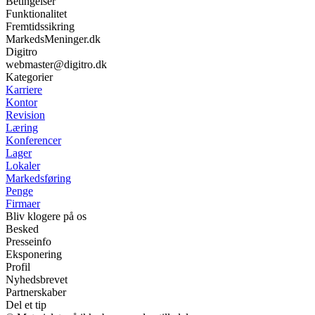
Betingelser
Funktionalitet
Fremtidssikring
MarkedsMeninger.dk
Digitro
webmaster@digitro.dk
Kategorier
Karriere
Kontor
Revision
Læring
Konferencer
Lager
Lokaler
Markedsføring
Penge
Firmaer
Bliv klogere på os
Besked
Presseinfo
Eksponering
Profil
Nyhedsbrevet
Partnerskaber
Del et tip