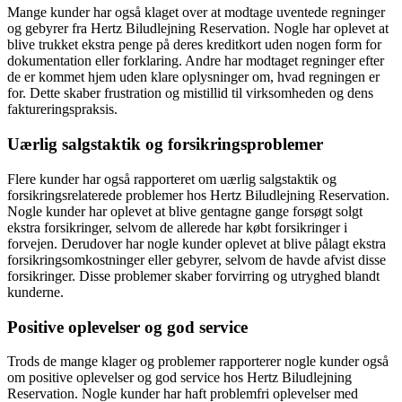
Mange kunder har også klaget over at modtage uventede regninger
og gebyrer fra Hertz Biludlejning Reservation. Nogle har oplevet at
blive trukket ekstra penge på deres kreditkort uden nogen form for
dokumentation eller forklaring. Andre har modtaget regninger efter
de er kommet hjem uden klare oplysninger om, hvad regningen er
for. Dette skaber frustration og mistillid til virksomheden og dens
faktureringspraksis.
Uærlig salgstaktik og forsikringsproblemer
Flere kunder har også rapporteret om uærlig salgstaktik og
forsikringsrelaterede problemer hos Hertz Biludlejning Reservation.
Nogle kunder har oplevet at blive gentagne gange forsøgt solgt
ekstra forsikringer, selvom de allerede har købt forsikringer i
forvejen. Derudover har nogle kunder oplevet at blive pålagt ekstra
forsikringsomkostninger eller gebyrer, selvom de havde afvist disse
forsikringer. Disse problemer skaber forvirring og utryghed blandt
kunderne.
Positive oplevelser og god service
Trods de mange klager og problemer rapporterer nogle kunder også
om positive oplevelser og god service hos Hertz Biludlejning
Reservation. Nogle kunder har haft problemfri oplevelser med