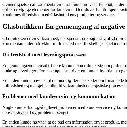
Gennemgåelsen af kommentarerne fra kunderne viser tydeligt, at der e
ordrer er vigtige elementer for kunderne. Derudover har tidligere pos
kundernes tilfredshed med Glasbutikkens produkter og service.
Glasbutikken: En gennemgang af negative
Glasbutikken er en virksomhed, der specialiserer sig i salg af glaspro
kommentarer, der udtrykker utilfredshed med forskellige aspekter af de
Utilfredshed med leveringsprocessen
En gennemgående tematik i flere kommentarer drejer sig om problemer 
omkring leveringer. For eksempel beskriver en kunde, hvordan en glasp
En anden kunde nævner, at de modtog flere beskeder om forsinkede le
utilfredshed og mangel på tillid til virksomhedens logistiske processer.
Problemer med kundeservice og kommunikation
Nogle kunder har også oplevet problemer med kundeservice og kommun
deres spørgsmål og problemer seriøst.
En anden kunde nævner, at de bad om information om et produkt, men b