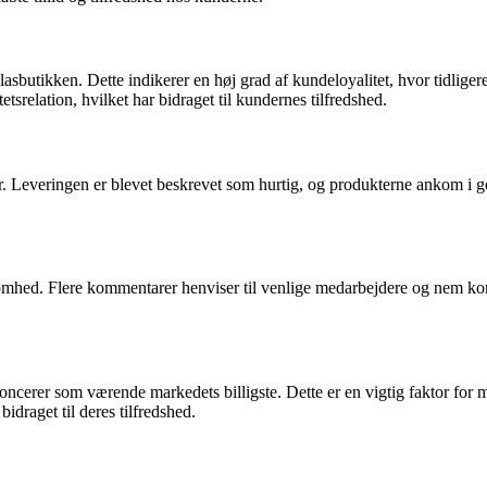
butikken. Dette indikerer en høj grad af kundeloyalitet, hvor tidligere 
srelation, hvilket har bidraget til kundernes tilfredshed.
. Leveringen er blevet beskrevet som hurtig, og produkterne ankom i god 
hed. Flere kommentarer henviser til venlige medarbejdere og nem kommu
erer som værende markedets billigste. Dette er en vigtig faktor for man
idraget til deres tilfredshed.