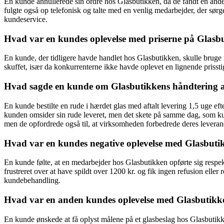
En kunde annullerede sin ordre hos Glasbutikken, da de fandt en ande
fulgte også op telefonisk og talte med en venlig medarbejder, der sørg
kundeservice.
Hvad var en kundes oplevelse med priserne på Glas
En kunde, der tidligere havde handlet hos Glasbutikken, skulle bruge n
skuffet, især da konkurrenterne ikke havde oplevet en lignende prissti
Hvad sagde en kunde om Glasbutikkens håndtering a
En kunde bestilte en rude i hærdet glas med aftalt levering 1,5 uge 
kunden omsider sin rude leveret, men det skete på samme dag, som kun
men de opfordrede også til, at virksomheden forbedrede deres leveran
Hvad var en kundes negative oplevelse med Glasbuti
En kunde følte, at en medarbejder hos Glasbutikken opførte sig respe
frustreret over at have spildt over 1200 kr. og fik ingen refusion eller
kundebehandling.
Hvad var en anden kundes oplevelse med Glasbutikk
En kunde ønskede at få oplyst målene på et glasbeslag hos Glasbutikk