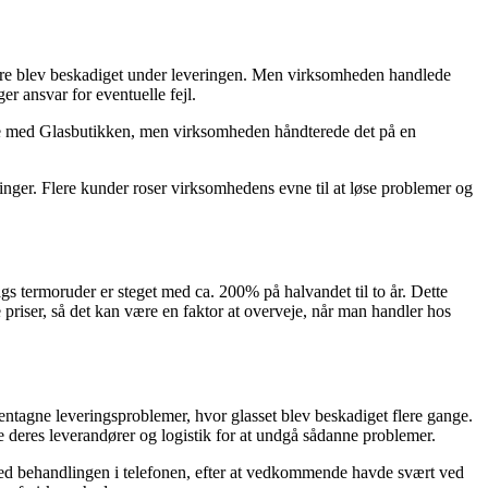
ærre blev beskadiget under leveringen. Men virksomheden handlede
er ansvar for eventuelle fejl.
øre med Glasbutikken, men virksomheden håndterede det på en
nger. Flere kunder roser virksomhedens evne til at løse problemer og
gs termoruder er steget med ca. 200% på halvandet til to år. Dette
 priser, så det kan være en faktor at overveje, når man handler hos
tagne leveringsproblemer, hvor glasset blev beskadiget flere gange.
 deres leverandører og logistik for at undgå sådanne problemer.
med behandlingen i telefonen, efter at vedkommende havde svært ved