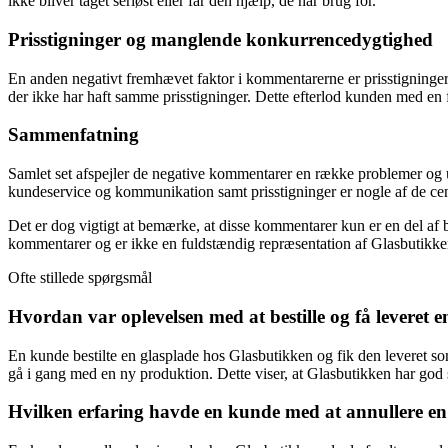
ikke bliver taget seriøst eller får den hjælp, de har brug for.
Prisstigninger og manglende konkurrencedygtighed
En anden negativt fremhævet faktor i kommentarerne er prisstigninger.
der ikke har haft samme prisstigninger. Dette efterlod kunden med en 
Sammenfatning
Samlet set afspejler de negative kommentarer en række problemer og 
kundeservice og kommunikation samt prisstigninger er nogle af de cen
Det er dog vigtigt at bemærke, at disse kommentarer kun er en del af 
kommentarer og er ikke en fuldstændig repræsentation af Glasbutikk
Ofte stillede spørgsmål
Hvordan var oplevelsen med at bestille og få leveret 
En kunde bestilte en glasplade hos Glasbutikken og fik den leveret so
gå i gang med en ny produktion. Dette viser, at Glasbutikken har god 
Hvilken erfaring havde en kunde med at annullere e