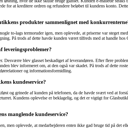
n løsning, hvor de ikke skulle bruge glasset. Kunden e-mailede straks 
ede for at kreditere ordren og refundere beløbet til kundens konto. Dett
butikkens produkter sammenlignet med konkurrenterne
ogle to-lags termoruder igen, men oplevede, at priserne var steget med ci
gning. På trods af dette havde kunden været tilfreds med at handle hos 
f leveringsproblemer?
efter. Desværre blev glasset beskadiget af leverandøren. Efter flere pr
den blev informeret om, at den også var skadet. På trods af dette ros
dørrelationer og informationsformidling.
kkens kundeservice?
ktløst og grinede af kunden på telefonen, da de havde svært ved at for
 returret. Kundens oplevelse er beklagelig, og det er vigtigt for Glasbut
ens manglende kundeservice?
en, men oplevede, at medarbejderen enten ikke gad bruge tid på det ell