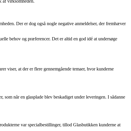
yk af virksomheden.
ksomheden. Der er dog også nogle negative anmeldelser, der fremhæver
uelle behov og præferencer. Det er altid en god idé at undersøge
er viser, at der er flere gennemgående temaer, hvor kunderne
r, som når en glasplade blev beskadiget under leveringen. I sådanne
dukterne var specialbestillinger, tillod Glasbutikken kunderne at