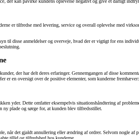
ice, der kan påvirke kundens oplevelse negativt og give et dårligt indtr
nderne er tilfredse med levering, service og overall oplevelse med vir
til disse anmeldelser og overveje, hvad der er vigtigt for ens individ
beslutning.
ne
nder, der har delt deres erfaringer. Gennemgangen af disse kommentar
Her er en oversigt over de positive elementer, som kunderne fremhæver:
ken yder. Dette omfatter eksempelvis situationshåndtering af probleme
 ny plade og sørge for, at kunden blev tilfredsstillet.
år det gjaldt annullering eller ændring af ordrer. Selvom nogle af pro
abte tillid og tilfredshed hos kunderne.