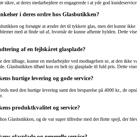
 bør sikre, at deres medarbejdere er engagerede i at yde god kundeservic
nkelser i deres ordre hos Glasbutikken?
sbutikken og forsøgte at ændre det til tykkere glas, men det kunne ikke 
emer med at finde ud af, hvornår de kunne afhente hylden. Dette viser
tering af en fejlskåret glasplade?
e den tilbage, kunne en medarbejder ved modtagelsen se, at den ikke var
jde. Glasbutikken tilbød kun en helt ny glasplade til fuld pris. Dette vis
ens hurtige levering og gode service?
freds med den hurtige levering samt den besparelse på 4000 kr., de opnåe
r.
ens produktkvalitet og service?
s Glasbutikken, og de var super tilfredse med det flotte spejl, der blev 
ens glasplade og generelle service?