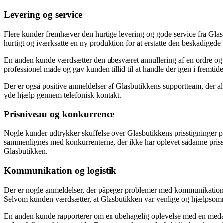
Levering og service
Flere kunder fremhæver den hurtige levering og gode service fra Gla
hurtigt og iværksatte en ny produktion for at erstatte den beskadigede 
En anden kunde værdsætter den ubesværet annullering af en ordre og 
professionel måde og gav kunden tillid til at handle der igen i fremtide
Der er også positive anmeldelser af Glasbutikkens supportteam, der a
yde hjælp gennem telefonisk kontakt.
Prisniveau og konkurrence
Nogle kunder udtrykker skuffelse over Glasbutikkens prisstigninger på 
sammenlignes med konkurrenterne, der ikke har oplevet sådanne prisstig
Glasbutikken.
Kommunikation og logistik
Der er nogle anmeldelser, der påpeger problemer med kommunikation o
Selvom kunden værdsætter, at Glasbutikken var venlige og hjælpsomme, 
En anden kunde rapporterer om en ubehagelig oplevelse med en medarb