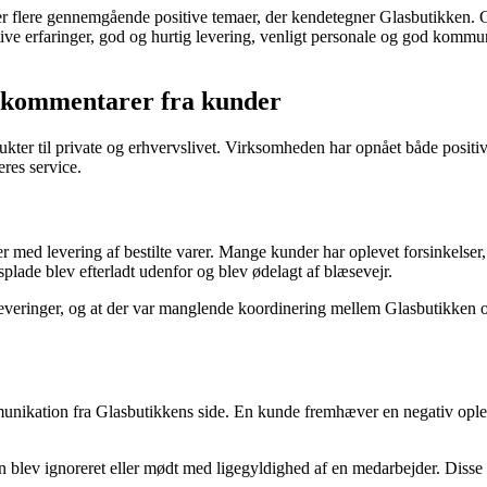
r flere gennemgående positive temaer, der kendetegner Glasbutikken. Go
itive erfaringer, god og hurtig levering, venligt personale og god komm
 kommentarer fra kunder
dukter til private og erhvervslivet. Virksomheden har opnået både posit
res service.
med levering af bestilte varer. Mange kunder har oplevet forsinkelser
lade blev efterladt udenfor og blev ødelagt af blæsevejr.
veringer, og at der var manglende koordinering mellem Glasbutikken og
ikation fra Glasbutikkens side. En kunde fremhæver en negativ opleve
lev ignoreret eller mødt med ligegyldighed af en medarbejder. Disse op