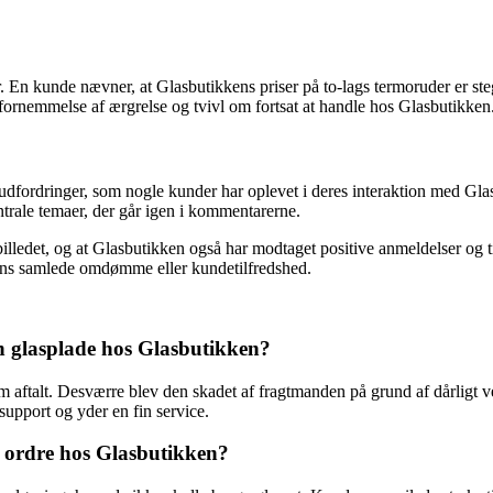
 En kunde nævner, at Glasbutikkens priser på to-lags termoruder er steg
fornemmelse af ærgrelse og tvivl om fortsat at handle hos Glasbutikken
udfordringer, som nogle kunder har oplevet i deres interaktion med Gl
trale temaer, der går igen i kommentarerne.
billedet, og at Glasbutikken også har modtaget positive anmeldelser og 
ens samlede omdømme eller kundetilfredshed.
en glasplade hos Glasbutikken?
m aftalt. Desværre blev den skadet af fragtmanden på grund af dårligt 
support og yder en fin service.
n ordre hos Glasbutikken?