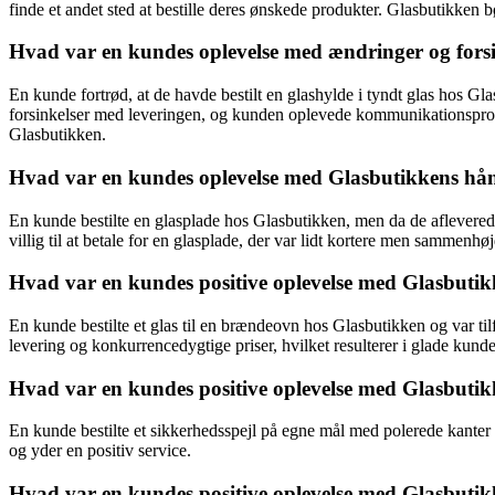
finde et andet sted at bestille deres ønskede produkter. Glasbutikken
Hvad var en kundes oplevelse med ændringer og forsi
En kunde fortrød, at de havde bestilt en glashylde i tyndt glas hos Gla
forsinkelser med leveringen, og kunden oplevede kommunikationsprobl
Glasbutikken.
Hvad var en kundes oplevelse med Glasbutikkens hånd
En kunde bestilte en glasplade hos Glasbutikken, men da de aflevered
villig til at betale for en glasplade, der var lidt kortere men sammenhø
Hvad var en kundes positive oplevelse med Glasbutikk
En kunde bestilte et glas til en brændeovn hos Glasbutikken og var til
levering og konkurrencedygtige priser, hvilket resulterer i glade kunde
Hvad var en kundes positive oplevelse med Glasbutikk
En kunde bestilte et sikkerhedsspejl på egne mål med polerede kanter ho
og yder en positiv service.
Hvad var en kundes positive oplevelse med Glasbutikk