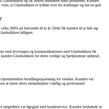
til Glasbutikken og fik ordren annulleret uden problemer. Kunden
e viser, at Glasbutikken er lydhør over for ændringer og har en god
?
rka 200% på halvandet til to år. Dette fik kunden til at føle sig
Glasbutikken tidligere.
oblemer med leveringen og kommunikationen med Glasbutikken fik
te kunden Glasbutikken for deres venlige og hjælpsomme opførsel,
stå hjemmesidens bestillingsopsætning for vinduer. Kunden var
ikken at træne deres medarbejdere i høflig og professionel
er simpelthen var ligeglad med kundeservice. Kunden besluttede at