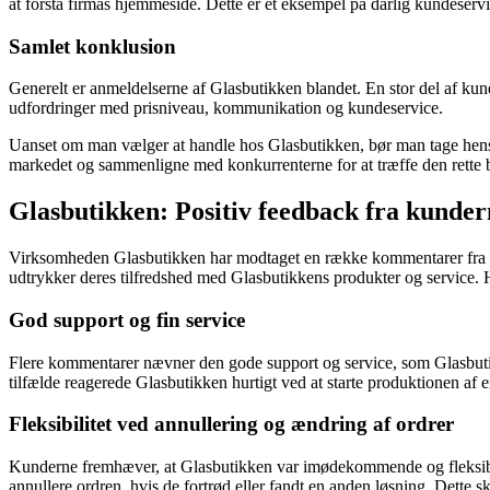
at forstå firmas hjemmeside. Dette er et eksempel på dårlig kundeserv
Samlet konklusion
Generelt er anmeldelserne af Glasbutikken blandet. En stor del af ku
udfordringer med prisniveau, kommunikation og kundeservice.
Uanset om man vælger at handle hos Glasbutikken, bør man tage hensyn 
markedet og sammenligne med konkurrenterne for at træffe den rette 
Glasbutikken: Positiv feedback fra kunder
Virksomheden Glasbutikken har modtaget en række kommentarer fra ku
udtrykker deres tilfredshed med Glasbutikkens produkter og service. 
God support og fin service
Flere kommentarer nævner den gode support og service, som Glasbutik
tilfælde reagerede Glasbutikken hurtigt ved at starte produktionen af en
Fleksibilitet ved annullering og ændring af ordrer
Kunderne fremhæver, at Glasbutikken var imødekommende og fleksible, n
annullere ordren, hvis de fortrød eller fandt en anden løsning. Dette sk