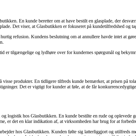
sbutikken. En kunde beretter om at have bestilt en glasplade, der desv
plade. Det viser, at Glasbutikken er fokuseret på kundetilfredshed og tag
hurtig refusion. Kundens beslutning om at annullere havde intet at g
n.
ltid er tilgængelige og lydhøre over for kundernes spørgsmål og bekymri
visse produkter. En tidligere tilfreds kunde bemærker, at prisen på tola
ninger. Det er vigtigt for kunder at føle, at de får konkurrencedygtige
g logistik hos Glasbutikken. En kunde bestilte en rude og oplevede gen
er det en klar indikation af, at virksomheden har brug for at forbedre
ejder hos Glasbutikken. Kunden følte sig latterliggjort og utilfreds 