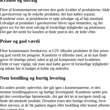
Kvalitet og udvalg
Flere af kommentarerne nævner den gode kvalitet af produkterne, både
i gavekurvene og de enkelte produkter, der kan købes separat.
Kunderne roser, at produkterne er nøje udvalgte og af høj standard.
Udvalget af produkter i gavekurvene bliver også bemærket, og der
gives ros for det store udvalg til forskellige lejligheder og prisklasser.
Det gør det nemt for kunden at finde præcis det, de leder efter.
Priser og god værdi
Flere kommentarer fremhæver, at GIV tilbyder produkter til fine priser
og god værdi for pengene. Kunderne er tilfredse med, at de kan finde
gaver til rimelige priser, uden at gå på kompromis med kvaliteten.
Dette er især vigtigt, når man skal købe gaver til forskellige lejligheder
og måske har et budget at holde sig indenfor.
Nem bestilling og hurtig levering
En anden positiv oplevelse, der går igen i kommentarerne, er den
nemme bestillingsproces og hurtige leveringstid. Kunderne sætter pris
på den overskuelige hjemmeside, der gør det let at navigere rundt og
finde det ønskede produkt. Desuden roses den hurtige levering, hvor
flere nævner, at de fik pakken dagen efter bestilling eller kunne afhente
den samme dag.