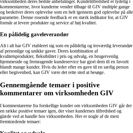
virksomheden deres bedste anbefalinger. Kundetilfredshed er tydelig i
kommentarerne, hvor kunderne vender tilbage til GIV multiple gange
og beskriver deres oplevelse som en helt igennem god oplevelse på alle
parametre. Denne rosende feedback er en stærk indikator for, at GIV
formår at levere produkter og service af høj kvalitet.
En pålidelig gaveleverandør
Alt i alt har GIV etableret sig som en pålidelig og troværdig leverandør
af personlige og unikke gaver. Deres kombination af
kvalitetsprodukter, fleksibilitet i pris og udvalg, en brugervenlig
hjemmeside og fremragende kundeservice har gjort dem til en favorit
blandt mange kunder. Hvis du leder efter en gave til en særlig person
eller begivenhed, kan GIV være det rette sted at besøge.
Gennemgående temaer i positive
kommentarer om virksomheden GIV
I kommentarerne fra forskellige kunder om virksomheden GIV går der
en række positive temaer igen, der viser kundernes tilfredshed og
glæde ved at handle hos virksomheden. Her er nogle af de mest
fremtrædende temaer: