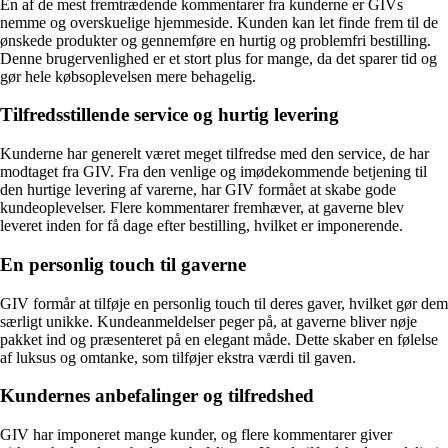
En af de mest fremtrædende kommentarer fra kunderne er GIVs
nemme og overskuelige hjemmeside. Kunden kan let finde frem til de
ønskede produkter og gennemføre en hurtig og problemfri bestilling.
Denne brugervenlighed er et stort plus for mange, da det sparer tid og
gør hele købsoplevelsen mere behagelig.
Tilfredsstillende service og hurtig levering
Kunderne har generelt været meget tilfredse med den service, de har
modtaget fra GIV. Fra den venlige og imødekommende betjening til
den hurtige levering af varerne, har GIV formået at skabe gode
kundeoplevelser. Flere kommentarer fremhæver, at gaverne blev
leveret inden for få dage efter bestilling, hvilket er imponerende.
En personlig touch til gaverne
GIV formår at tilføje en personlig touch til deres gaver, hvilket gør dem
særligt unikke. Kundeanmeldelser peger på, at gaverne bliver nøje
pakket ind og præsenteret på en elegant måde. Dette skaber en følelse
af luksus og omtanke, som tilføjer ekstra værdi til gaven.
Kundernes anbefalinger og tilfredshed
GIV har imponeret mange kunder, og flere kommentarer giver