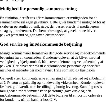
Mulighed for personlig sammensætning
En funktion, der får ros i flere kommentarer, er muligheden for at
sammensætte sin egen gavekurv. Dette giver kunderne mulighed for at
skabe en personlig og unik gave, der passer præcis til modtagerens
smag og præferencer. Det bemærkes også, at gavekortene bliver
pakket pænt ind og gør gaven ekstra speciel.
God service og imødekommende betjening
Mange kommentarer fremhæver den gode service og imødekommende
betjening fra virksomheden. Kunderne oplever, at de bliver mødt af
venlighed og hjælpsomhed, både over telefonen og ved afhentning af
pakken. Her bliver der ros til virksomhedens personale og specifikt
nævnes et medarbejder med navnet Trine som sød og hjælpsom.
Generelt viser kommentarerne en høj grad af tilfredshed og anbefaling
af GIV som en pålidelig og kundevenlig virksomhed. Kunden oplever
kvalitet, god værdi, nem bestilling og hurtig levering. Samtidig roses
muligheden for at sammensætte personlige gavekurve og den
imødekommende betjening. Alt dette bidrager til en positiv oplevelse
for kunderne, når de handler hos GIV.