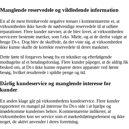
Manglende reservedele og vildledende information
En af de mest fremhævede negative temaer i kommentarerne er, at
virksomheden ikke havde de nødvendige reservedele til at udføre
reparationer. Flere kunder nævner, at de blev lovet, at virksomheden
servicerer bestemte mærker, som f.eks. Miele, og at de derfor valgte at
bruge Dt-s. Dog blev de skuffede, da det viste sig, at virksomheden
ikke kunne skaffe de korrekte reservedele til deres maskiner.
Dette førte til forgæves besøg fra en tekniker og efterfølgende
modtagelse af et betalingsforslag. Flere kunder påpeger, at de aldrig fik
besked om, at Dt-s ikke kunne reparere deres apparater ved første
besøg, hvilket resulterede i spildte penge og tid.
Dårlig kundeservice og manglende interesse for
kunder
En anden klage går på virksomhedens kundeservice. Flere kunder
rapporterer en mangel på interesse fra Dt-s side i at hjælpe og
imødekomme kundernes behov. Kommentarerne indikerer, at
virksomheden kun ser service som et markedsføringselement og ikke
noget, de aktivt anvender i deres forretning.