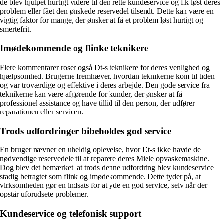
de blev hjulpet hurtigt videre til den rette kundeservice og fik løst deres
problem eller fået den ønskede reservedel tilsendt. Dette kan være en
vigtig faktor for mange, der ønsker at få et problem løst hurtigt og
smertefrit.
Imødekommende og flinke teknikere
Flere kommentarer roser også Dt-s teknikere for deres venlighed og
hjælpsomhed. Brugerne fremhæver, hvordan teknikerne kom til tiden
og var troværdige og effektive i deres arbejde. Den gode service fra
teknikerne kan være afgørende for kunder, der ønsker at få
professionel assistance og have tillid til den person, der udfører
reparationen eller servicen.
Trods udfordringer bibeholdes god service
En bruger nævner en uheldig oplevelse, hvor Dt-s ikke havde de
nødvendige reservedele til at reparere deres Miele opvaskemaskine.
Dog blev det bemærket, at trods denne udfordring blev kundeservice
stadig betragtet som flink og imødekommende. Dette tyder på, at
virksomheden gør en indsats for at yde en god service, selv når der
opstår uforudsete problemer.
Kundeservice og telefonisk support