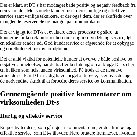
Det er klart, at DT-s har modtaget både positiv og negativ feedback fra
deres kunder. Mens nogle kunder roser deres hurtige og effektive
service samt venlige teknikere, er der også dem, der er skuffede over
manglende reservedele og mangel på kommunikation.
Det er vigtigt for DT-s at evaluere deres processer og sikre, at
kunderne får korrekt information omkring reservedele og service, før
en tekniker sendes ud. God kundeservice er afgørende for at opbygge
og opretholde et positivt omdømme.
Det er altid vigtigt for potentielle kunder at overveje både positive og
negative anmeldelser, når de træffer beslutning om at bruge DT-s eller
en hvilken som helst anden virksomhed. På trods af de negative
anmeldelser kan DT-s stadig have meget at tilbyde, især hvis de tager
de nødvendige skridt til at forbedre deres service og kommunikation.
Gennemgående positive kommentarer om
virksomheden Dt-s
Hurtig og effektiv service
En positiv tendens, som går igen i kommentarerne, er den hurtige og
effektive service, som Dt-s tilbyder. Flere brugere fremhæver, hvordan