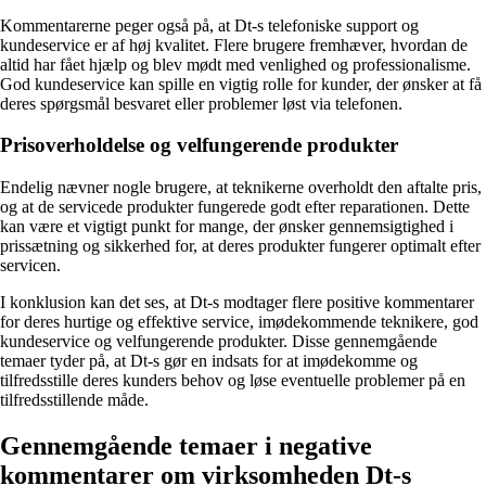
Kommentarerne peger også på, at Dt-s telefoniske support og
kundeservice er af høj kvalitet. Flere brugere fremhæver, hvordan de
altid har fået hjælp og blev mødt med venlighed og professionalisme.
God kundeservice kan spille en vigtig rolle for kunder, der ønsker at få
deres spørgsmål besvaret eller problemer løst via telefonen.
Prisoverholdelse og velfungerende produkter
Endelig nævner nogle brugere, at teknikerne overholdt den aftalte pris,
og at de servicede produkter fungerede godt efter reparationen. Dette
kan være et vigtigt punkt for mange, der ønsker gennemsigtighed i
prissætning og sikkerhed for, at deres produkter fungerer optimalt efter
servicen.
I konklusion kan det ses, at Dt-s modtager flere positive kommentarer
for deres hurtige og effektive service, imødekommende teknikere, god
kundeservice og velfungerende produkter. Disse gennemgående
temaer tyder på, at Dt-s gør en indsats for at imødekomme og
tilfredsstille deres kunders behov og løse eventuelle problemer på en
tilfredsstillende måde.
Gennemgående temaer i negative
kommentarer om virksomheden Dt-s