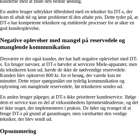
kunderne med at finde den bedste løsning.
En anden bruger udtrykker tilfredshed med en tekniker fra DT-s, der
kom til aftalt tid og løste problemet til den aftalte pris. Dette tyder på, at
DT-s har kompetente teknikere og etablerede processer for at sikre en
god kundeoplevelse.
Negative oplevelser med mangel på reservedele og
manglende kommunikation
Desværre er der også kunder, der har haft negative oplevelser med DT-
s. En bruger nævner, at DT-s hævder at servicere Miele-apparater, men
da teknikeren kom ud, havde de ikke de nødvendige reservedele.
Kunden blev opkrævet 800 kr. for et besøg, der varede kun tre
minutter. Dette rejser spørgsmålet om tydelig kommunikation og
oplysning om manglende reservedele, før teknikeren sendes ud.
En anden bruger påpeger, at DT-s ikke prioriterer kundeservice. Ifølge
dem er service kun en del af virksomhedens hjemmesideadresse, og det
er ikke noget, der implementeres i praksis. De føler sig tvunget til at
bruge DT-s på grund af garantisager, men værdsætter den venlige
tekniker, der blev sendt ud.
Opsummering