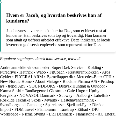
Hvem er Jacob, og hvordan beskrives han af
kunderne?
Jacob synes at være en tekniker fra Dt-s, som er blevet rost af
kunderne. Han beskrives som top og troværdig. Han kommer
som aftalt og udfører arbejdet effektivt. Dette indikerer, at Jacob
leverer en god serviceoplevelse som repræsentant for Dt-s.
Populære søgninger: dansk total service, www dt
Andre anmeldte virksomheder:
Super Dæk Service – Kolding
•
Puredrive
•
Hattrick
•
Waoo
•
FitCoach
•
Restaurantklokken
•
Aros
Cykler
•
FLYERALARM
•
Børneflapper.dk
•
Mercedes-Benz CPH
•
New Nordic Home
•
About Vintage
•
Biodane Pharma A/S
•
Proshop
a/s
•
trepol ApS
•
SOUNDBOKS
•
Østjysk Hunting & Outdoor
•
Karma Sushi
•
Tandlægerne i Glostrup
•
Cafe Hugo
•
Hørby
Færgekro
•
NOVASOL Danmark
•
Subway – Aalborg
•
Labellab
•
Roskilde Tekniske Skole
•
Myauto
•
Hestehavencamping
•
Svendborgsund Camping
•
Sparekassen Sjælland-Fyn
•
Direkte
Import
•
FDM travel
•
Plantorama – Taastrup
•
Etihad
•
DPJ
Workspace
•
Nicma Styling
•
Lidl Danmark
•
Flamestone
•
AC Energi