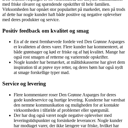
med friske råvarer og spændende opskrifter til hele familien.
Virksomheden har opnået stor popularitet på markedet, men på trods
af dette har nogle kunder haft både positive og negative oplevelser
med deres produkter og service.
Positiv feedback om kvalitet og smag
En af de mest fremhævede fordele ved Den Grønne Asparges
er kvaliteten af deres varer. Flere kunder har kommenteret, at
både grøntsager og kød er friske og af høj kvalitet. Mange har
også rost smagen af retterne og varierende opskrifter.
Nogle kunder har bemærket, at måltidskasserne har givet dem
inspiration til at prøve nye retter, og deres børn har også nydt
at smage forskellige typer mad.
Service og levering
Flere kommentarer roser Den Grønne Asparges for deres
gode kundeservice og hurtige levering. Kunderne har værdsat
den nemme kommunikation og muligheden for at kontakte
virksomheden i tilfælde af problemer eller spørgsmål.
Der har dog også været nogle negative oplevelser med
leveringstidspunkter og forsinkede leverancer. Nogle kunder
har modtaget varer, der ikke længere var friske, hvilket har