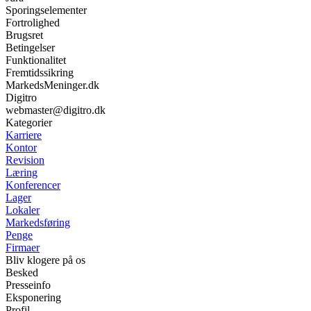
Sporingselementer
Fortrolighed
Brugsret
Betingelser
Funktionalitet
Fremtidssikring
MarkedsMeninger.dk
Digitro
webmaster@digitro.dk
Kategorier
Karriere
Kontor
Revision
Læring
Konferencer
Lager
Lokaler
Markedsføring
Penge
Firmaer
Bliv klogere på os
Besked
Presseinfo
Eksponering
Profil