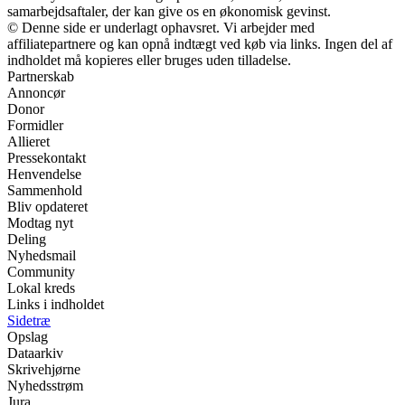
samarbejdsaftaler, der kan give os en økonomisk gevinst.
© Denne side er underlagt ophavsret. Vi arbejder med
affiliatepartnere og kan opnå indtægt ved køb via links. Ingen del af
indholdet må kopieres eller bruges uden tilladelse.
Partnerskab
Annoncør
Donor
Formidler
Allieret
Pressekontakt
Henvendelse
Sammenhold
Bliv opdateret
Modtag nyt
Deling
Nyhedsmail
Community
Lokal kreds
Links i indholdet
Sidetræ
Opslag
Dataarkiv
Skrivehjørne
Nyhedsstrøm
Jura