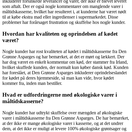
inkluderer forsinkede leverancer og varer, der ikke er blevet leveret
som aftalt. Der er også nogle kommentarer om manglende varer i
måltidskasserne, hvilket har resulteret i, at kunderne har været nødt
til at købe ekstra mad eller ingredienser i supermarkedet. Disse
problemer har forårsaget frustration og skuffelse hos nogle kunder.
Hvordan har kvaliteten og oprindelsen af kødet
været?
Nogle kunder har rost kvaliteten af kødet i måltidskasserne fra Den
Grønne Asparges og har bemærket, at det er mørt og lækkert. Der
har dog været en enkelt kommentar om kød, der stammer fra Irland,
hvilket skuffede kunden, der normalt kun køber dansk kød. Kunden
har foreslået, at Den Grønne Asparges inkluderer oprindelseslandet
for kødet på deres hjemmeside, så man kan vide, hvor kødet
kommer fra, inden man bestiller.
Hvad er udfordringerne med økologiske varer i
måltidskasserne?
Nogle kunder har udtrykt skuffelse over mængden af økologiske
varer i måltidskasserne fra Den Grønne Asparges. De har bemærket,
at der ikke er mange økologiske varer i kasserne, og at det undrer
dem, at det ikke er muligt at levere 100% økologiske grøntsager og