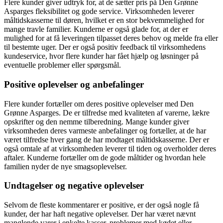
Flere kunder giver udtryk for, at de sætter pris på Den Grønne
Asparges fleksibilitet og gode service. Virksomheden leverer
måltidskasserne til døren, hvilket er en stor bekvemmelighed for
mange travle familier. Kunderne er også glade for, at der er
mulighed for at få leveringen tilpasset deres behov og melde fra eller
til bestemte uger. Der er også positiv feedback til virksomhedens
kundeservice, hvor flere kunder har fået hjælp og løsninger på
eventuelle problemer eller spørgsmål.
Positive oplevelser og anbefalinger
Flere kunder fortæller om deres positive oplevelser med Den
Grønne Asparges. De er tilfredse med kvaliteten af varerne, lækre
opskrifter og den nemme tilberedning. Mange kunder giver
virksomheden deres varmeste anbefalinger og fortæller, at de har
været tilfredse hver gang de har modtaget måltidskasserne. Der er
også omtale af at virksomheden leverer til tiden og overholder deres
aftaler. Kunderne fortæller om de gode måltider og hvordan hele
familien nyder de nye smagsoplevelser.
Undtagelser og negative oplevelser
Selvom de fleste kommentarer er positive, er der også nogle få
kunder, der har haft negative oplevelser. Der har været nævnt
manglende varer i enkelte kasser, problemer med kødet eller