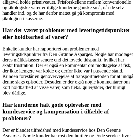
alligevel holde prisniveauet. Prisforskellene mellem konventionelle
og økologiske varer er ifølge kunderne ganske små, når de selv
handler ind, og de har derfor måttet gå på kompromis med
økologien i kasserne.
Har der været problemer med leveringstidspunkter
eller holdbarhed af varer?
Enkelte kunder har rapporteret om problemer med
leveringstidspunkter fra Den Grønne Asparges. Nogle har modtaget
deres måltidskasser senere end det lovede tidspunkt, hvilket har
skabt frustration. Der er også en kommentar om modtagelse af fisk,
der ikke længere var kolde og derfor ikke var i passende stand.
Kunden foreslår en genovervejelse af transportmetoden for at undgå
denne slags episoder. Desuden er der også nogle kommentarer om
kort holdbarhed af visse varer, som f.eks. gulerødder, der hurtigt
blev dårlige.
Har kunderne haft gode oplevelser med
kundeservice og kompensation i tilfælde af
problemer?
Der er blandet tilfredshed med kundeservice hos Den Grønne
Asparges. Nogle kunder har rost den hurtige og gode service, hvor