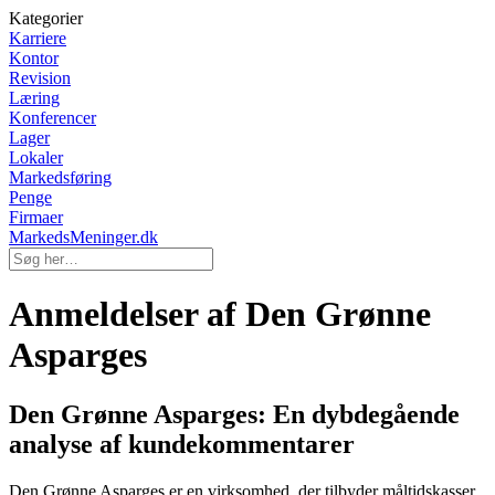
Kategorier
Karriere
Kontor
Revision
Læring
Konferencer
Lager
Lokaler
Markedsføring
Penge
Firmaer
MarkedsMeninger.dk
Anmeldelser af Den Grønne
Asparges
Den Grønne Asparges: En dybdegående
analyse af kundekommentarer
Den Grønne Asparges er en virksomhed, der tilbyder måltidskasser