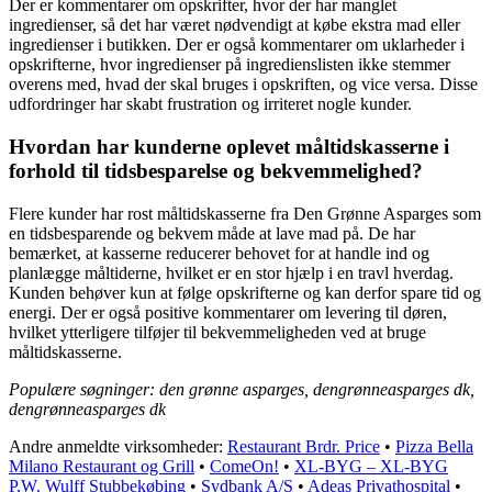
Der er kommentarer om opskrifter, hvor der har manglet
ingredienser, så det har været nødvendigt at købe ekstra mad eller
ingredienser i butikken. Der er også kommentarer om uklarheder i
opskrifterne, hvor ingredienser på ingredienslisten ikke stemmer
overens med, hvad der skal bruges i opskriften, og vice versa. Disse
udfordringer har skabt frustration og irriteret nogle kunder.
Hvordan har kunderne oplevet måltidskasserne i
forhold til tidsbesparelse og bekvemmelighed?
Flere kunder har rost måltidskasserne fra Den Grønne Asparges som
en tidsbesparende og bekvem måde at lave mad på. De har
bemærket, at kasserne reducerer behovet for at handle ind og
planlægge måltiderne, hvilket er en stor hjælp i en travl hverdag.
Kunden behøver kun at følge opskrifterne og kan derfor spare tid og
energi. Der er også positive kommentarer om levering til døren,
hvilket ytterligere tilføjer til bekvemmeligheden ved at bruge
måltidskasserne.
Populære søgninger: den grønne asparges, dengrønneasparges dk,
dengrønneasparges dk
Andre anmeldte virksomheder:
Restaurant Brdr. Price
•
Pizza Bella
Milano Restaurant og Grill
•
ComeOn!
•
XL-BYG – XL-BYG
P.W. Wulff Stubbekøbing
•
Sydbank A/S
•
Adeas Privathospital
•