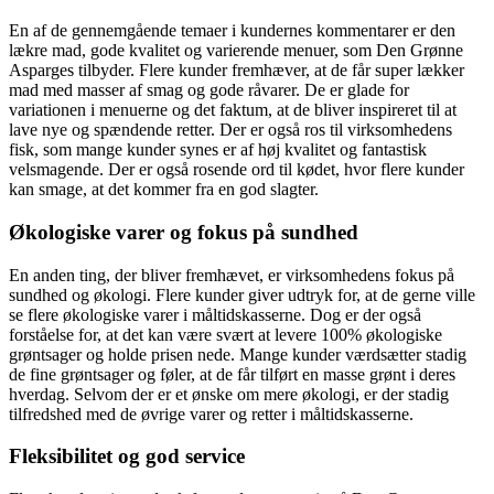
En af de gennemgående temaer i kundernes kommentarer er den
lækre mad, gode kvalitet og varierende menuer, som Den Grønne
Asparges tilbyder. Flere kunder fremhæver, at de får super lækker
mad med masser af smag og gode råvarer. De er glade for
variationen i menuerne og det faktum, at de bliver inspireret til at
lave nye og spændende retter. Der er også ros til virksomhedens
fisk, som mange kunder synes er af høj kvalitet og fantastisk
velsmagende. Der er også rosende ord til kødet, hvor flere kunder
kan smage, at det kommer fra en god slagter.
Økologiske varer og fokus på sundhed
En anden ting, der bliver fremhævet, er virksomhedens fokus på
sundhed og økologi. Flere kunder giver udtryk for, at de gerne ville
se flere økologiske varer i måltidskasserne. Dog er der også
forståelse for, at det kan være svært at levere 100% økologiske
grøntsager og holde prisen nede. Mange kunder værdsætter stadig
de fine grøntsager og føler, at de får tilført en masse grønt i deres
hverdag. Selvom der er et ønske om mere økologi, er der stadig
tilfredshed med de øvrige varer og retter i måltidskasserne.
Fleksibilitet og god service