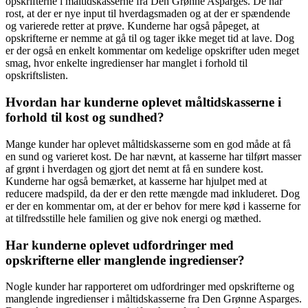
opskrifterne i måltidskasserne fra Den Grønne Asparges. De har
rost, at der er nye input til hverdagsmaden og at der er spændende
og varierede retter at prøve. Kunderne har også påpeget, at
opskrifterne er nemme at gå til og tager ikke meget tid at lave. Dog
er der også en enkelt kommentar om kedelige opskrifter uden meget
smag, hvor enkelte ingredienser har manglet i forhold til
opskriftslisten.
Hvordan har kunderne oplevet måltidskasserne i
forhold til kost og sundhed?
Mange kunder har oplevet måltidskasserne som en god måde at få
en sund og varieret kost. De har nævnt, at kasserne har tilført masser
af grønt i hverdagen og gjort det nemt at få en sundere kost.
Kunderne har også bemærket, at kasserne har hjulpet med at
reducere madspild, da der er den rette mængde mad inkluderet. Dog
er der en kommentar om, at der er behov for mere kød i kasserne for
at tilfredsstille hele familien og give nok energi og mæthed.
Har kunderne oplevet udfordringer med
opskrifterne eller manglende ingredienser?
Nogle kunder har rapporteret om udfordringer med opskrifterne og
manglende ingredienser i måltidskasserne fra Den Grønne Asparges.