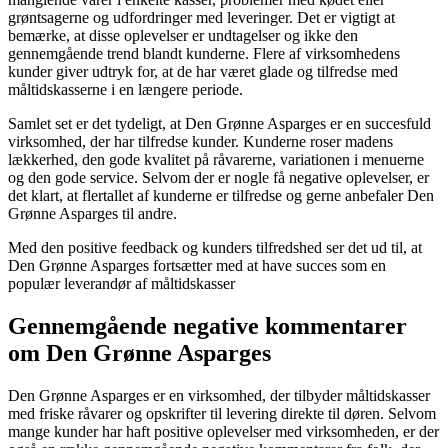
grøntsagerne og udfordringer med leveringer. Det er vigtigt at
bemærke, at disse oplevelser er undtagelser og ikke den
gennemgående trend blandt kunderne. Flere af virksomhedens
kunder giver udtryk for, at de har været glade og tilfredse med
måltidskasserne i en længere periode.
Samlet set er det tydeligt, at Den Grønne Asparges er en succesfuld
virksomhed, der har tilfredse kunder. Kunderne roser madens
lækkerhed, den gode kvalitet på råvarerne, variationen i menuerne
og den gode service. Selvom der er nogle få negative oplevelser, er
det klart, at flertallet af kunderne er tilfredse og gerne anbefaler Den
Grønne Asparges til andre.
Med den positive feedback og kunders tilfredshed ser det ud til, at
Den Grønne Asparges fortsætter med at have succes som en
populær leverandør af måltidskasser
Gennemgående negative kommentarer
om Den Grønne Asparges
Den Grønne Asparges er en virksomhed, der tilbyder måltidskasser
med friske råvarer og opskrifter til levering direkte til døren. Selvom
mange kunder har haft positive oplevelser med virksomheden, er der