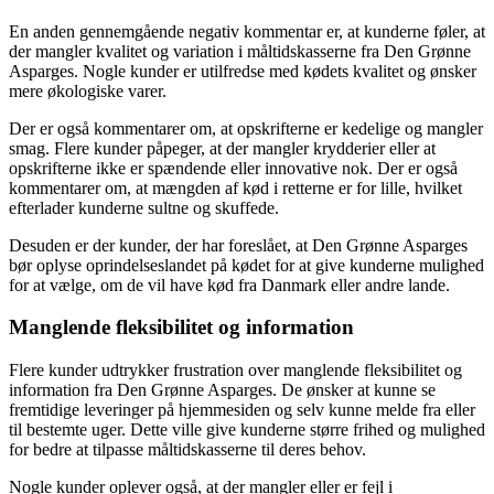
En anden gennemgående negativ kommentar er, at kunderne føler, at
der mangler kvalitet og variation i måltidskasserne fra Den Grønne
Asparges. Nogle kunder er utilfredse med kødets kvalitet og ønsker
mere økologiske varer.
Der er også kommentarer om, at opskrifterne er kedelige og mangler
smag. Flere kunder påpeger, at der mangler krydderier eller at
opskrifterne ikke er spændende eller innovative nok. Der er også
kommentarer om, at mængden af kød i retterne er for lille, hvilket
efterlader kunderne sultne og skuffede.
Desuden er der kunder, der har foreslået, at Den Grønne Asparges
bør oplyse oprindelseslandet på kødet for at give kunderne mulighed
for at vælge, om de vil have kød fra Danmark eller andre lande.
Manglende fleksibilitet og information
Flere kunder udtrykker frustration over manglende fleksibilitet og
information fra Den Grønne Asparges. De ønsker at kunne se
fremtidige leveringer på hjemmesiden og selv kunne melde fra eller
til bestemte uger. Dette ville give kunderne større frihed og mulighed
for bedre at tilpasse måltidskasserne til deres behov.
Nogle kunder oplever også, at der mangler eller er fejl i