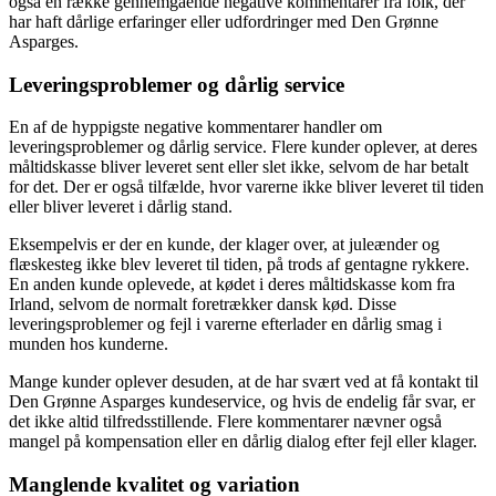
også en række gennemgående negative kommentarer fra folk, der
har haft dårlige erfaringer eller udfordringer med Den Grønne
Asparges.
Leveringsproblemer og dårlig service
En af de hyppigste negative kommentarer handler om
leveringsproblemer og dårlig service. Flere kunder oplever, at deres
måltidskasse bliver leveret sent eller slet ikke, selvom de har betalt
for det. Der er også tilfælde, hvor varerne ikke bliver leveret til tiden
eller bliver leveret i dårlig stand.
Eksempelvis er der en kunde, der klager over, at juleænder og
flæskesteg ikke blev leveret til tiden, på trods af gentagne rykkere.
En anden kunde oplevede, at kødet i deres måltidskasse kom fra
Irland, selvom de normalt foretrækker dansk kød. Disse
leveringsproblemer og fejl i varerne efterlader en dårlig smag i
munden hos kunderne.
Mange kunder oplever desuden, at de har svært ved at få kontakt til
Den Grønne Asparges kundeservice, og hvis de endelig får svar, er
det ikke altid tilfredsstillende. Flere kommentarer nævner også
mangel på kompensation eller en dårlig dialog efter fejl eller klager.
Manglende kvalitet og variation