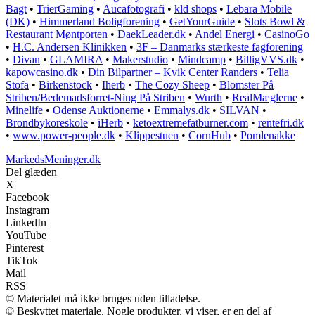
Bagt
•
TrierGaming
•
Aucafotografi
•
kld shops
•
Lebara Mobile
(DK)
•
Himmerland Boligforening
•
GetYourGuide
•
Slots Bowl &
Restaurant Møntporten
•
DaekLeader.dk
•
Andel Energi
•
CasinoGo
•
H.C. Andersen Klinikken
•
3F – Danmarks stærkeste fagforening
•
Divan
•
GLAMIRA
•
Makerstudio
•
Mindcamp
•
BilligVVS.dk
•
kapowcasino.dk
•
Din Bilpartner – Kvik Center Randers
•
Telia
Stofa
•
Birkenstock
•
Iherb
•
The Cozy Sheep
•
Blomster På
Striben/Bedemadsforret-Ning På Striben
•
Wurth
•
RealMæglerne
•
Minelife
•
Odense Auktionerne
•
Emmalys.dk
•
SILVAN
•
Brondbykoreskole
•
iHerb
•
ketoextremefatburner.com
•
rentefri.dk
•
www.power-people.dk
•
Klippestuen
•
CornHub
•
Pomlenakke
MarkedsMeninger.dk
Del glæden
X
Facebook
Instagram
LinkedIn
YouTube
Pinterest
TikTok
Mail
RSS
© Materialet må ikke bruges uden tilladelse.
© Beskyttet materiale. Nogle produkter, vi viser, er en del af