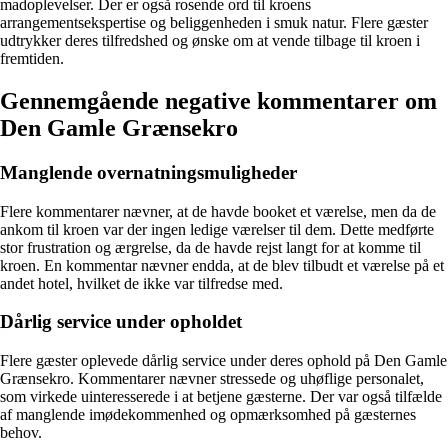
madoplevelser. Der er også rosende ord til kroens
arrangementsekspertise og beliggenheden i smuk natur. Flere gæster
udtrykker deres tilfredshed og ønske om at vende tilbage til kroen i
fremtiden.
Gennemgående negative kommentarer om
Den Gamle Grænsekro
Manglende overnatningsmuligheder
Flere kommentarer nævner, at de havde booket et værelse, men da de
ankom til kroen var der ingen ledige værelser til dem. Dette medførte
stor frustration og ærgrelse, da de havde rejst langt for at komme til
kroen. En kommentar nævner endda, at de blev tilbudt et værelse på et
andet hotel, hvilket de ikke var tilfredse med.
Dårlig service under opholdet
Flere gæster oplevede dårlig service under deres ophold på Den Gamle
Grænsekro. Kommentarer nævner stressede og uhøflige personalet,
som virkede uinteresserede i at betjene gæsterne. Der var også tilfælde
af manglende imødekommenhed og opmærksomhed på gæsternes
behov.