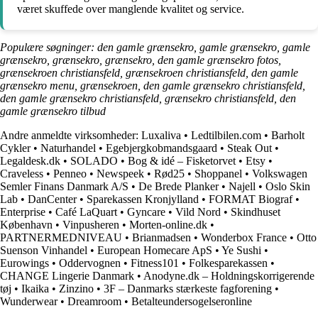
været skuffede over manglende kvalitet og service.
Populære søgninger: den gamle grænsekro, gamle grænsekro, gamle
grænsekro, grænsekro, grænsekro, den gamle grænsekro fotos,
grænsekroen christiansfeld, grænsekroen christiansfeld, den gamle
grænsekro menu, grænsekroen, den gamle grænsekro christiansfeld,
den gamle grænsekro christiansfeld, grænsekro christiansfeld, den
gamle grænsekro tilbud
Andre anmeldte virksomheder:
Luxaliva
•
Ledtilbilen.com
•
Barholt
Cykler
•
Naturhandel
•
Egebjergkobmandsgaard
•
Steak Out
•
Legaldesk.dk
•
SOLADO
•
Bog & idé – Fisketorvet
•
Etsy
•
Craveless
•
Penneo
•
Newspeek
•
Rød25
•
Shoppanel
•
Volkswagen
Semler Finans Danmark A/S
•
De Brede Planker
•
Najell
•
Oslo Skin
Lab
•
DanCenter
•
Sparekassen Kronjylland
•
FORMAT Biograf
•
Enterprise
•
Café LaQuart
•
Gyncare
•
Vild Nord
•
Skindhuset
København
•
Vinpusheren
•
Morten-online.dk
•
PARTNERMEDNIVEAU
•
Brianmadsen
•
Wonderbox France
•
Otto
Suenson Vinhandel
•
European Homecare ApS
•
Ye Sushi
•
Eurowings
•
Oddervognen
•
Fitness101
•
Folkesparekassen
•
CHANGE Lingerie Danmark
•
Anodyne.dk – Holdningskorrigerende
tøj
•
Ikaika
•
Zinzino
•
3F – Danmarks stærkeste fagforening
•
Wunderwear
•
Dreamroom
•
Betalteundersogelseronline