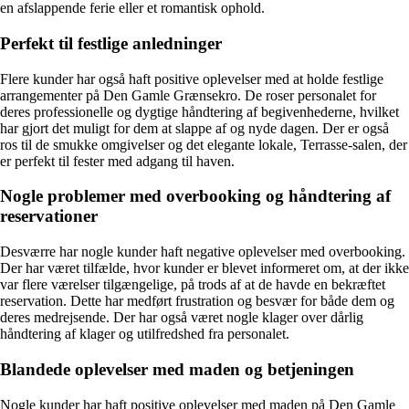
en afslappende ferie eller et romantisk ophold.
Perfekt til festlige anledninger
Flere kunder har også haft positive oplevelser med at holde festlige
arrangementer på Den Gamle Grænsekro. De roser personalet for
deres professionelle og dygtige håndtering af begivenhederne, hvilket
har gjort det muligt for dem at slappe af og nyde dagen. Der er også
ros til de smukke omgivelser og det elegante lokale, Terrasse-salen, der
er perfekt til fester med adgang til haven.
Nogle problemer med overbooking og håndtering af
reservationer
Desværre har nogle kunder haft negative oplevelser med overbooking.
Der har været tilfælde, hvor kunder er blevet informeret om, at der ikke
var flere værelser tilgængelige, på trods af at de havde en bekræftet
reservation. Dette har medført frustration og besvær for både dem og
deres medrejsende. Der har også været nogle klager over dårlig
håndtering af klager og utilfredshed fra personalet.
Blandede oplevelser med maden og betjeningen
Nogle kunder har haft positive oplevelser med maden på Den Gamle