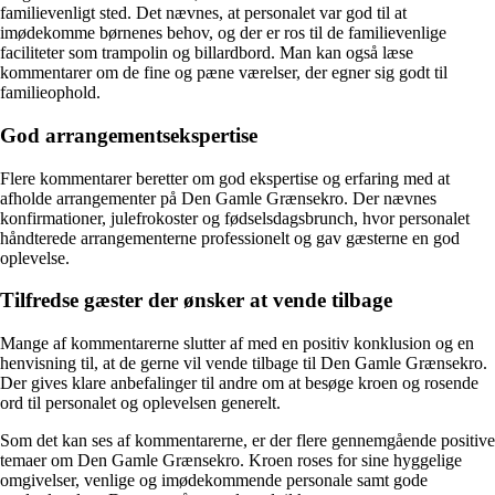
familievenligt sted. Det nævnes, at personalet var god til at
imødekomme børnenes behov, og der er ros til de familievenlige
faciliteter som trampolin og billardbord. Man kan også læse
kommentarer om de fine og pæne værelser, der egner sig godt til
familieophold.
God arrangementsekspertise
Flere kommentarer beretter om god ekspertise og erfaring med at
afholde arrangementer på Den Gamle Grænsekro. Der nævnes
konfirmationer, julefrokoster og fødselsdagsbrunch, hvor personalet
håndterede arrangementerne professionelt og gav gæsterne en god
oplevelse.
Tilfredse gæster der ønsker at vende tilbage
Mange af kommentarerne slutter af med en positiv konklusion og en
henvisning til, at de gerne vil vende tilbage til Den Gamle Grænsekro.
Der gives klare anbefalinger til andre om at besøge kroen og rosende
ord til personalet og oplevelsen generelt.
Som det kan ses af kommentarerne, er der flere gennemgående positive
temaer om Den Gamle Grænsekro. Kroen roses for sine hyggelige
omgivelser, venlige og imødekommende personale samt gode