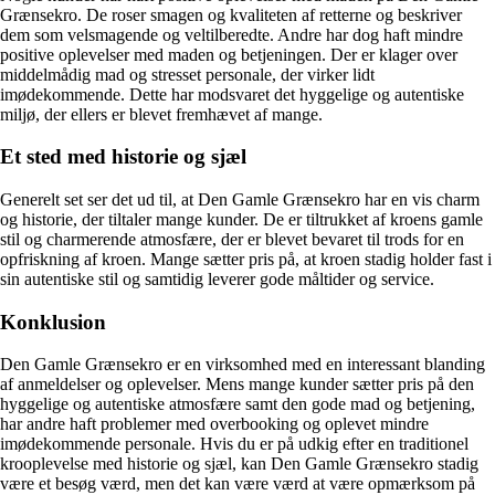
Grænsekro. De roser smagen og kvaliteten af retterne og beskriver
dem som velsmagende og veltilberedte. Andre har dog haft mindre
positive oplevelser med maden og betjeningen. Der er klager over
middelmådig mad og stresset personale, der virker lidt
imødekommende. Dette har modsvaret det hyggelige og autentiske
miljø, der ellers er blevet fremhævet af mange.
Et sted med historie og sjæl
Generelt set ser det ud til, at Den Gamle Grænsekro har en vis charm
og historie, der tiltaler mange kunder. De er tiltrukket af kroens gamle
stil og charmerende atmosfære, der er blevet bevaret til trods for en
opfriskning af kroen. Mange sætter pris på, at kroen stadig holder fast i
sin autentiske stil og samtidig leverer gode måltider og service.
Konklusion
Den Gamle Grænsekro er en virksomhed med en interessant blanding
af anmeldelser og oplevelser. Mens mange kunder sætter pris på den
hyggelige og autentiske atmosfære samt den gode mad og betjening,
har andre haft problemer med overbooking og oplevet mindre
imødekommende personale. Hvis du er på udkig efter en traditionel
krooplevelse med historie og sjæl, kan Den Gamle Grænsekro stadig
være et besøg værd, men det kan være værd at være opmærksom på