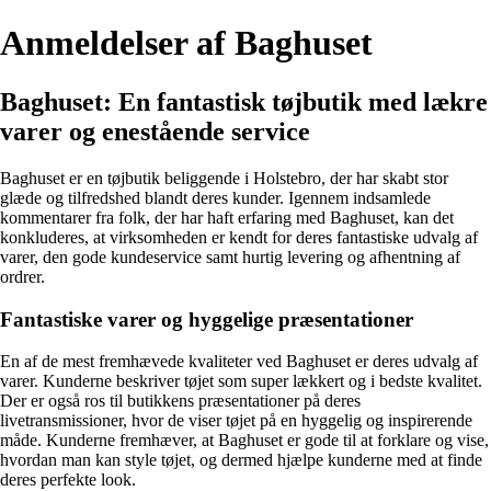
Anmeldelser af Baghuset
Baghuset: En fantastisk tøjbutik med lækre
varer og enestående service
Baghuset er en tøjbutik beliggende i Holstebro, der har skabt stor
glæde og tilfredshed blandt deres kunder. Igennem indsamlede
kommentarer fra folk, der har haft erfaring med Baghuset, kan det
konkluderes, at virksomheden er kendt for deres fantastiske udvalg af
varer, den gode kundeservice samt hurtig levering og afhentning af
ordrer.
Fantastiske varer og hyggelige præsentationer
En af de mest fremhævede kvaliteter ved Baghuset er deres udvalg af
varer. Kunderne beskriver tøjet som super lækkert og i bedste kvalitet.
Der er også ros til butikkens præsentationer på deres
livetransmissioner, hvor de viser tøjet på en hyggelig og inspirerende
måde. Kunderne fremhæver, at Baghuset er gode til at forklare og vise,
hvordan man kan style tøjet, og dermed hjælpe kunderne med at finde
deres perfekte look.