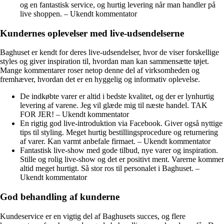
og en fantastisk service, og hurtig levering når man handler på
live shoppen. – Ukendt kommentator
Kundernes oplevelser med live-udsendelserne
Baghuset er kendt for deres live-udsendelser, hvor de viser forskellige
styles og giver inspiration til, hvordan man kan sammensætte tøjet.
Mange kommentarer roser netop denne del af virksomheden og
fremhæver, hvordan det er en hyggelig og informativ oplevelse.
De indkøbte varer er altid i bedste kvalitet, og der er lynhurtig
levering af varene. Jeg vil glæde mig til næste handel. TAK
FOR JER! – Ukendt kommentator
En rigtig god live-introduktion via Facebook. Giver også nyttige
tips til styling. Meget hurtig bestillingsprocedure og returnering
af varer. Kan varmt anbefale firmaet. – Ukendt kommentator
Fantastisk live-show med gode tilbud, nye varer og inspiration.
Stille og rolig live-show og det er positivt ment. Varerne kommer
altid meget hurtigt. Så stor ros til personalet i Baghuset. –
Ukendt kommentator
God behandling af kunderne
Kundeservice er en vigtig del af Baghusets succes, og flere