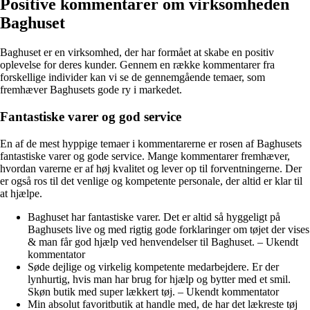
Positive kommentarer om virksomheden
Baghuset
Baghuset er en virksomhed, der har formået at skabe en positiv
oplevelse for deres kunder. Gennem en række kommentarer fra
forskellige individer kan vi se de gennemgående temaer, som
fremhæver Baghusets gode ry i markedet.
Fantastiske varer og god service
En af de mest hyppige temaer i kommentarerne er rosen af Baghusets
fantastiske varer og gode service. Mange kommentarer fremhæver,
hvordan varerne er af høj kvalitet og lever op til forventningerne. Der
er også ros til det venlige og kompetente personale, der altid er klar til
at hjælpe.
Baghuset har fantastiske varer. Det er altid så hyggeligt på
Baghusets live og med rigtig gode forklaringer om tøjet der vises
& man får god hjælp ved henvendelser til Baghuset. – Ukendt
kommentator
Søde dejlige og virkelig kompetente medarbejdere. Er der
lynhurtig, hvis man har brug for hjælp og bytter med et smil.
Skøn butik med super lækkert tøj. – Ukendt kommentator
Min absolut favoritbutik at handle med, de har det lækreste tøj