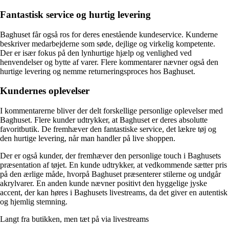
Fantastisk service og hurtig levering
Baghuset får også ros for deres enestående kundeservice. Kunderne
beskriver medarbejderne som søde, dejlige og virkelig kompetente.
Der er især fokus på den lynhurtige hjælp og venlighed ved
henvendelser og bytte af varer. Flere kommentarer nævner også den
hurtige levering og nemme returneringsproces hos Baghuset.
Kundernes oplevelser
I kommentarerne bliver der delt forskellige personlige oplevelser med
Baghuset. Flere kunder udtrykker, at Baghuset er deres absolutte
favoritbutik. De fremhæver den fantastiske service, det lækre tøj og
den hurtige levering, når man handler på live shoppen.
Der er også kunder, der fremhæver den personlige touch i Baghusets
præsentation af tøjet. En kunde udtrykker, at vedkommende sætter pris
på den ærlige måde, hvorpå Baghuset præsenterer stilerne og undgår
akrylvarer. En anden kunde nævner positivt den hyggelige jyske
accent, der kan høres i Baghusets livestreams, da det giver en autentisk
og hjemlig stemning.
Langt fra butikken, men tæt på via livestreams