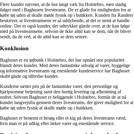
Flere kunder nævner, at de bor langt væk fra Holstebro, men stadig
følger med i Baghusets livestreams. De er glade for muligheden for at
købe tøj uden at skulle møde fysisk op i butikken. Kunden fra Randers
beskriver, at livestreamsene er så uddybende, at det er nemt at handle
online. Der er også kunder, der udtrykker glæde over, at de kan følge
med på livestreamsene, selvom de ikke altid kan se dem, når de bliver
sendt, da de ved, at de altid kan se dem senere.
Konklusion
Baghuset er en tøjbutik i Holstebro, der har opnået stor popularitet
blandt deres kunder. Med deres fantastiske udvalg af varer, hyggelige
og informative livestreams og enestående kundeservice har Baghuset
skabt glade og tilfredse kunder.
Kunderne sætter pris på de fantastiske varer, den personlige og
hjælpsomme betjening samt den hurtig levering og afhentning af
ordrer. Selvom Baghuset er beliggende i Holstebro, formår de at nå
kunder langvejsfra gennem deres livestreams, der giver mulighed for at
købe tøj uden fysisk at skulle møde op i butikken.
Baghuset er bestemt et besøg eller et kig på deres livestreams værd,
hvis man er på udkig efter lækre varer og enestående service.