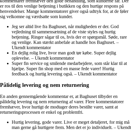
kommentarer fremhæver den gode behandling, som kunderne får. Der
er ros til den venlige betjening i butikken og den hurtige respons på
henvendelser. Mange kommentatorer giver også udtryk for, at de føler
sig velkomne og værdsatte som kunder.
Jeg ser altid live fra Baghuset, når muligheden er der. God
vejledning til sammensætning af de viste styles og hurtig
betjening. Ringer sågar til os, hvis der er spørgsmål. Søde, rare
og venlige. Kan stærkt anbefale at handle hos Baghuset. –
Ukendt kommentator
En dejlig rolig live, hvor man godt tør købe. Super dejlig
oplevelse. – Ukendt kommentator
Super fin service og smilende medarbejdere, som står klar til at
hjælpe. Super fin shop med en masse fede varer! Hurtig
feedback og hurtig levering også. – Ukendt kommentator
Pålidelig levering og nem returnering
En anden gennemgående kommentar er, at Baghuset tilbyder en
pålidelig levering og nem returnering af varer. Flere kommentatorer
fremhæver, hvor hurtigt de modtager deres bestilte varer, samt at
returneringsprocessen er enkel og problemfri.
Hurtig levering, gode varer. Live er meget detaljeret, for mig må
man gerne gå hurtigere frem. Men det er jo individuelt. – Ukendt