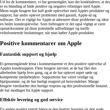
Ud fra de kommentarer, vi har gennemgået, kan det konkluderes, at der
er en blanding af både positive og negative erfaringer med Apple.
Mens nogle brugere har haft gode oplevelser med Apples produkter og
support, har andre oplevet problemer med garanti, Apple-id og
software. Det er vigtigt for Apple at adressere disse problemer og sikre
en bedre kundeoplevelse. Som forbrugere er det også vigtigt at være
opmærksomme på disse potentielle udfordringer og træffe
velinformerede beslutninger, når man køber Apple-produkter.
Positive kommentarer om Apple
Fantastisk support og hjælp
Et gennemgående tema i kommentarerne er den positive oplevelse af
Apples kundesupport. Flere brugere nævner, at de har fået den
allerbedste hjælp hver gang, og at de har oplevet super søde og
kompetente medarbejdere. Supporterne har været venlige og
hjælpsomme, og de har hurtigt reageret på henvendelser. Mange
brugere værdsætter den hurtige respons og den professionelle bistand,
de har modtaget fra Apple support.
Effektiv levering og god service
En anden positivt omtalt faktor er den hurtige levering og den gode