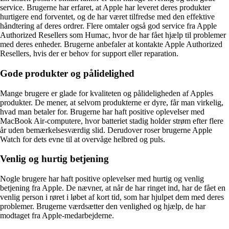
service. Brugerne har erfaret, at Apple har leveret deres produkter
hurtigere end forventet, og de har været tilfredse med den effektive
håndtering af deres ordrer. Flere omtaler også god service fra Apple
Authorized Resellers som Humac, hvor de har fået hjælp til problemer
med deres enheder. Brugerne anbefaler at kontakte Apple Authorized
Resellers, hvis der er behov for support eller reparation.
Gode produkter og pålidelighed
Mange brugere er glade for kvaliteten og pålideligheden af ​​Apples
produkter. De mener, at selvom produkterne er dyre, får man virkelig,
hvad man betaler for. Brugerne har haft positive oplevelser med
MacBook Air-computere, hvor batteriet stadig holder strøm efter flere
år uden bemærkelsesværdig slid. Derudover roser brugerne Apple
Watch for dets evne til at overvåge helbred og puls.
Venlig og hurtig betjening
Nogle brugere har haft positive oplevelser med hurtig og venlig
betjening fra Apple. De nævner, at når de har ringet ind, har de fået en
venlig person i røret i løbet af kort tid, som har hjulpet dem med deres
problemer. Brugerne værdsætter den venlighed og hjælp, de har
modtaget fra Apple-medarbejderne.