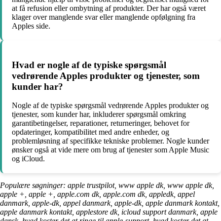
at få refusion eller ombytning af produkter. Der har også været
klager over manglende svar eller manglende opfølgning fra
Apples side.
Hvad er nogle af de typiske spørgsmål
vedrørende Apples produkter og tjenester, som
kunder har?
Nogle af de typiske spørgsmål vedrørende Apples produkter og
tjenester, som kunder har, inkluderer spørgsmål omkring
garantibetingelser, reparationer, returneringer, behovet for
opdateringer, kompatibilitet med andre enheder, og
problemløsning af specifikke tekniske problemer. Nogle kunder
ønsker også at vide mere om brug af tjenester som Apple Music
og iCloud.
Populære søgninger: apple trustpilot, www apple dk, www apple dk,
apple +, apple +, apple.com dk, apple.com dk, appledk, appel
danmark, apple-dk, appel danmark, apple-dk, apple danmark kontakt,
apple danmark kontakt, applestore dk, icloud support danmark, apple
dansk, hvad koster det at ringe til apple-support, hvad koster det at