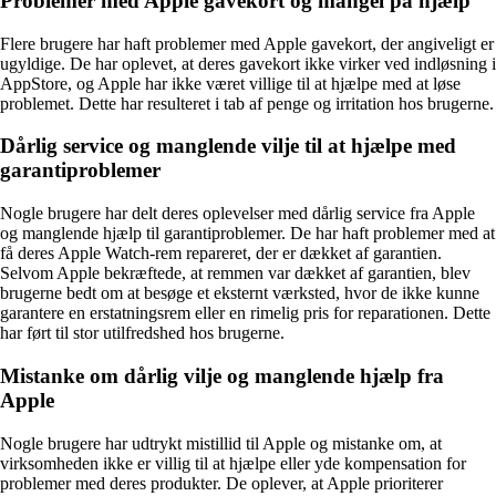
Problemer med Apple gavekort og mangel på hjælp
Flere brugere har haft problemer med Apple gavekort, der angiveligt er
ugyldige. De har oplevet, at deres gavekort ikke virker ved indløsning i
AppStore, og Apple har ikke været villige til at hjælpe med at løse
problemet. Dette har resulteret i tab af penge og irritation hos brugerne.
Dårlig service og manglende vilje til at hjælpe med
garantiproblemer
Nogle brugere har delt deres oplevelser med dårlig service fra Apple
og manglende hjælp til garantiproblemer. De har haft problemer med at
få deres Apple Watch-rem repareret, der er dækket af garantien.
Selvom Apple bekræftede, at remmen var dækket af garantien, blev
brugerne bedt om at besøge et eksternt værksted, hvor de ikke kunne
garantere en erstatningsrem eller en rimelig pris for reparationen. Dette
har ført til stor utilfredshed hos brugerne.
Mistanke om dårlig vilje og manglende hjælp fra
Apple
Nogle brugere har udtrykt mistillid til Apple og mistanke om, at
virksomheden ikke er villig til at hjælpe eller yde kompensation for
problemer med deres produkter. De oplever, at Apple prioriterer