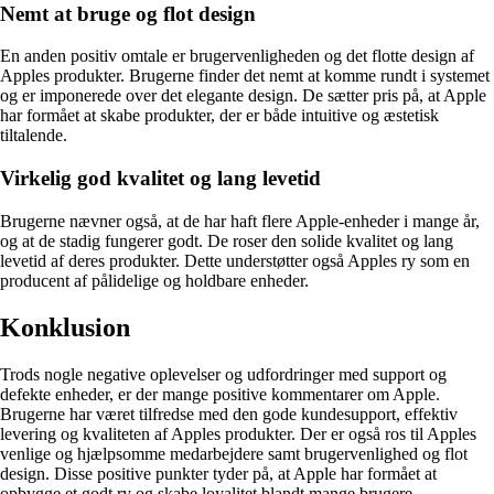
Nemt at bruge og flot design
En anden positiv omtale er brugervenligheden og det flotte design af
Apples produkter. Brugerne finder det nemt at komme rundt i systemet
og er imponerede over det elegante design. De sætter pris på, at Apple
har formået at skabe produkter, der er både intuitive og æstetisk
tiltalende.
Virkelig god kvalitet og lang levetid
Brugerne nævner også, at de har haft flere Apple-enheder i mange år,
og at de stadig fungerer godt. De roser den solide kvalitet og lang
levetid af deres produkter. Dette understøtter også Apples ry som en
producent af pålidelige og holdbare enheder.
Konklusion
Trods nogle negative oplevelser og udfordringer med support og
defekte enheder, er der mange positive kommentarer om Apple.
Brugerne har været tilfredse med den gode kundesupport, effektiv
levering og kvaliteten af Apples produkter. Der er også ros til Apples
venlige og hjælpsomme medarbejdere samt brugervenlighed og flot
design. Disse positive punkter tyder på, at Apple har formået at
opbygge et godt ry og skabe loyalitet blandt mange brugere.