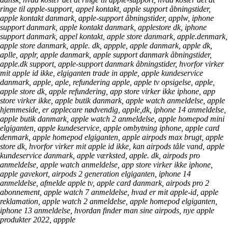
ringe til apple-support, appel kontakt, apple support åbningstider,
apple kontakt danmark, apple-support åbningstider, applw, iphone
support danmark, apple kontakt danmark, applestore dk, iphone
support danmark, appel kontakt, apple store danmark, apple.denmark,
apple store danmark, apple. dk, appple, apple danmark, apple dk,
aplle, applr, apple danmark, apple support danmark åbningstider,
apple.dk support, apple-support danmark åbningstider, hvorfor virker
mit apple id ikke, elgiganten trade in apple, apple kundeservice
danmark, apple, aple, refundering apple, apple tv opsigelse, apple,
apple store dk, apple refundering, app store virker ikke iphone, app
store virker ikke, apple butik danmark, apple watch anmeldelse, apple
hjemmeside, er applecare nødvendig, apple,dk, iphone 14 anmeldelse,
apple butik danmark, apple watch 2 anmeldelse, apple homepod mini
elgiganten, apple kundeservice, apple ombytning iphone, apple card
denmark, apple homepod elgiganten, apple airpods max brugt, apple
store dk, hvorfor virker mit apple id ikke, kan airpods tåle vand, apple
kundeservice danmark, apple værksted, apple. dk, airpods pro
anmeldelse, apple watch anmeldelse, app store virker ikke iphone,
apple gavekort, airpods 2 generation elgiganten, iphone 14
anmeldelse, afmelde apple tv, apple card danmark, airpods pro 2
abonnement, apple watch 7 anmeldelse, hvad er mit apple-id, apple
reklamation, apple watch 2 anmeldelse, apple homepod elgiganten,
iphone 13 anmeldelse, hvordan finder man sine airpods, nye apple
produkter 2022, appple