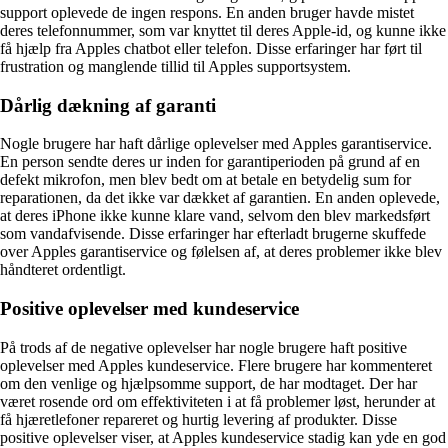
support oplevede de ingen respons. En anden bruger havde mistet
deres telefonnummer, som var knyttet til deres Apple-id, og kunne ikke
få hjælp fra Apples chatbot eller telefon. Disse erfaringer har ført til
frustration og manglende tillid til Apples supportsystem.
Dårlig dækning af garanti
Nogle brugere har haft dårlige oplevelser med Apples garantiservice.
En person sendte deres ur inden for garantiperioden på grund af en
defekt mikrofon, men blev bedt om at betale en betydelig sum for
reparationen, da det ikke var dækket af garantien. En anden oplevede,
at deres iPhone ikke kunne klare vand, selvom den blev markedsført
som vandafvisende. Disse erfaringer har efterladt brugerne skuffede
over Apples garantiservice og følelsen af, at deres problemer ikke blev
håndteret ordentligt.
Positive oplevelser med kundeservice
På trods af de negative oplevelser har nogle brugere haft positive
oplevelser med Apples kundeservice. Flere brugere har kommenteret
om den venlige og hjælpsomme support, de har modtaget. Der har
været rosende ord om effektiviteten i at få problemer løst, herunder at
få hjæretlefoner repareret og hurtig levering af produkter. Disse
positive oplevelser viser, at Apples kundeservice stadig kan yde en god