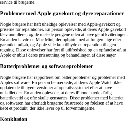
service til brugerne.
Problemer med Apple-gavekort og dyre reparationer
Nogle brugere har haft uheldige oplevelser med Apple-gavekort og
priserne for reparationer. En person oplevede, at deres Apple-gavekort
blev annulleret, og de mistede pengene uden at have gemt kvitteringen.
En anden havde en Mac Mini, der ophørte med at fungere lige efter
garantien udløb, og Apple ville kun tilbyde en reparation til egen
regning. Disse oplevelser har ført til utilfredshed og en opfattelse af, at
Apple er ublu i deres prissætning og behandlingen af ​​disse sager.
Batteriproblemer og softwareproblemer
Nogle brugere har rapporteret om batteriproblemer og problemer med
Apples software. En person bemærkede, at deres Apple Watch ikke
opdaterede til nyere versioner af operativsystemet efter at have
nulstillet det. En anden oplevede, at deres iPhone havde dårlig
batterilevetid og ofte skulle genstartes. Disse problemer med batteriet
og softwaren har efterladt brugerne frustrerede og følelsen af at have
købt et produkt, der ikke lever op til forventningerne.
Konklusion