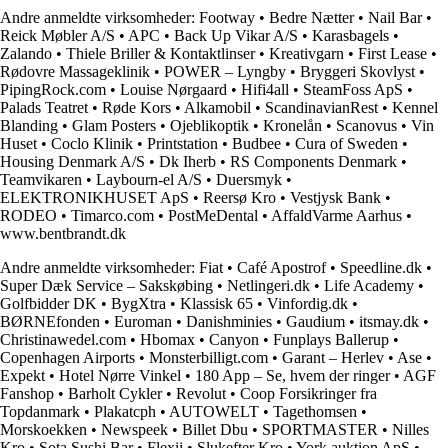
Andre anmeldte virksomheder:
Footway
•
Bedre Nætter
•
Nail Bar
•
Reick Møbler A/S
•
APC
•
Back Up Vikar A/S
•
Karasbagels
•
Zalando
•
Thiele Briller & Kontaktlinser
•
Kreativgarn
•
First Lease
•
Rødovre Massageklinik
•
POWER – Lyngby
•
Bryggeri Skovlyst
•
PipingRock.com
•
Louise Nørgaard
•
Hifi4all
•
SteamFoss ApS
•
Palads Teatret
•
Røde Kors
•
Alkamobil
•
ScandinavianRest
•
Kennel
Blanding
•
Glam Posters
•
Ojeblikoptik
•
Kronelån
•
Scanovus
•
Vin
Huset
•
Coclo Klinik
•
Printstation
•
Budbee
•
Cura of Sweden
•
Housing Denmark A/S
•
Dk Iherb
•
RS Components Denmark
•
Teamvikaren
•
Laybourn-el A/S
•
Duersmyk
•
ELEKTRONIKHUSET ApS
•
Reersø Kro
•
Vestjysk Bank
•
RODEO
•
Timarco.com
•
PostMeDental
•
AffaldVarme Aarhus
•
www.bentbrandt.dk
Andre anmeldte virksomheder:
Fiat
•
Café Apostrof
•
Speedline.dk
•
Super Dæk Service – Sakskøbing
•
Netlingeri.dk
•
Life Academy
•
Golfbidder DK
•
BygXtra
•
Klassisk 65
•
Vinfordig.dk
•
BØRNEfonden
•
Euroman
•
Danishminies
•
Gaudium
•
itsmay.dk
•
Christinawedel.com
•
Hbomax
•
Canyon
•
Funplays Ballerup
•
Copenhagen Airports
•
Monsterbilligt.com
•
Garant – Herlev
•
Ase
•
Expekt
•
Hotel Nørre Vinkel
•
180 App – Se, hvem der ringer
•
AGF
Fanshop
•
Barholt Cykler
•
Revolut
•
Coop Forsikringer fra
Topdanmark
•
Plakatcph
•
AUTOWELT
•
Tagethomsen
•
Morskoekken
•
Newspeek
•
Billet Dbu
•
SPORTMASTER
•
Nilles
Kro
•
Sota Sushi Bar
•
Flexii
•
Slukefter Kro
•
York auktion ApS
•